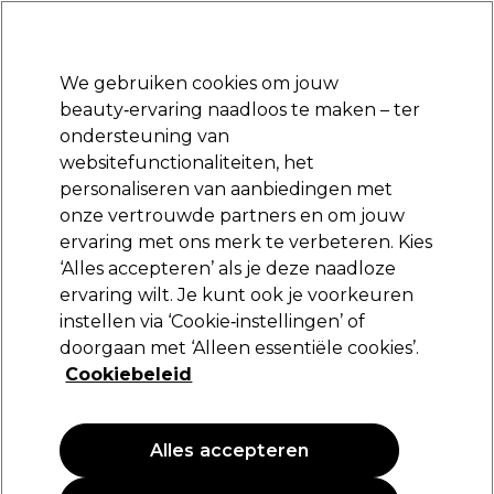
Klaar om je aan te melden voor
-15 %
? Word lid van
Pro-Duo Prestige
en gebruik
RET15
op je eerste aankoop.
*Voorw. van toep.
We gebruiken cookies om jouw
Aanmelden
beauty‑ervaring naadloos te maken – ter
ondersteuning van
Merken
Deals
Haar
Elektra
Beauty
Salon interieur
websitefunctionaliteiten, het
Volgende dag geleverd*
personaliseren van aanbiedingen met
Na verzending, maandag t/m vrijdag
onze vertrouwde partners en om jouw
ervaring met ons merk te verbeteren. Kies
Ultron
‘Alles accepteren’ als je deze naadloze
ervaring wilt. Je kunt ook je voorkeuren
Ultron Drogermuts Alu
instellen via ‘Cookie‑instellingen’ of
(
1
)
doorgaan met ‘Alleen essentiële cookies’.
9,65 €
Cookiebeleid
13,79 €
PROMOTIE
Alles accepteren