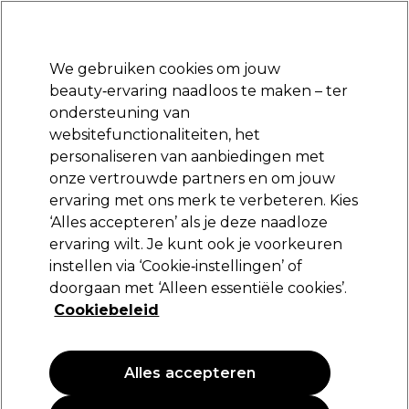
Klaar om je aan te melden voor
-15 %
? Word lid van
Pro-Duo Prestige
en gebruik
RET15
op je eerste aankoop.
*Voorw. van toep.
We gebruiken cookies om jouw
Aanmelden
beauty‑ervaring naadloos te maken – ter
ondersteuning van
Merken
Deals
Haar
Elektra
Beauty
Salon interieur
websitefunctionaliteiten, het
Volgende dag geleverd*
personaliseren van aanbiedingen met
Na verzending, maandag t/m vrijdag
onze vertrouwde partners en om jouw
ervaring met ons merk te verbeteren. Kies
Schwarzkopf Professional
‘Alles accepteren’ als je deze naadloze
ervaring wilt. Je kunt ook je voorkeuren
Schwarzkopf Professional Blond Me
Permanent Haarkleuring Deep Toning 60ml
instellen via ‘Cookie‑instellingen’ of
Perzik Sorbet
doorgaan met ‘Alleen essentiële cookies’.
Cookiebeleid
(
0
)
12,15 €
20,25 €
33.75 € per 100ml
Alles accepteren
PROMOTIE