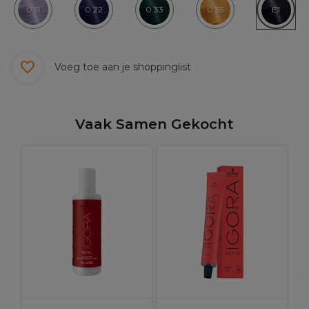
0.11
0.22
0.33
0.55
E1
Voeg toe aan je shoppinglist
Vaak Samen Gekocht