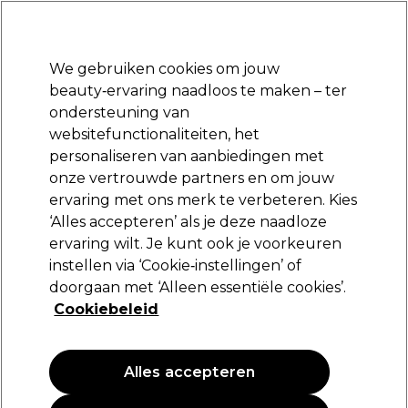
Klaar om je aan te melden voor
-15 %
? Word lid van
Pro-Duo Prestige
en gebruik
RET15
op je eerste aankoop.
*Voorw. van toep.
We gebruiken cookies om jouw
Aanmelden
beauty‑ervaring naadloos te maken – ter
ondersteuning van
Merken
Deals
Haar
Elektra
Beauty
Salon interieur
websitefunctionaliteiten, het
Volgende dag geleverd*
personaliseren van aanbiedingen met
Na verzending, maandag t/m vrijdag
onze vertrouwde partners en om jouw
ervaring met ons merk te verbeteren. Kies
Schwarzkopf Professional
‘Alles accepteren’ als je deze naadloze
ervaring wilt. Je kunt ook je voorkeuren
Schwarzkopf Professional Igora Royal
Permanent Haarkleuring Mix 60ml E1
instellen via ‘Cookie‑instellingen’ of
doorgaan met ‘Alleen essentiële cookies’.
(
1
)
Cookiebeleid
18,95 €
31.58 € per 100ml
Alles accepteren
PROMOTIE