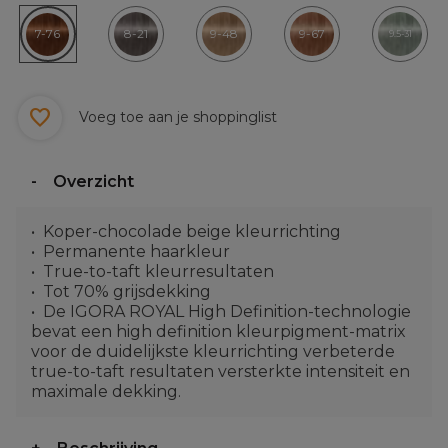
7-76
8-21
9-48
9-67
9.5-31
Voeg toe aan je shoppinglist
Overzicht
Koper-chocolade beige kleurrichting
Permanente haarkleur
True-to-taft kleurresultaten
Tot 70% grijsdekking
De IGORA ROYAL High Definition-technologie
bevat een high definition kleurpigment-matrix
voor de duidelijkste kleurrichting verbeterde
true-to-taft resultaten versterkte intensiteit en
maximale dekking.