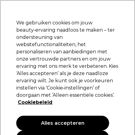
Klaar om je aan te melden voor
-15 %
? Word lid van
Pro-Duo Prestige
en gebruik
RET15
op je eerste aankoop.
*Voorw. van toep.
We gebruiken cookies om jouw
Aanmelden
beauty‑ervaring naadloos te maken – ter
ondersteuning van
Merken
Deals
Haar
Elektra
Beauty
Salon interieur
websitefunctionaliteiten, het
Volgende dag geleverd*
personaliseren van aanbiedingen met
Na verzending, maandag t/m vrijdag
onze vertrouwde partners en om jouw
ervaring met ons merk te verbeteren. Kies
Schwarzkopf Professional
‘Alles accepteren’ als je deze naadloze
ervaring wilt. Je kunt ook je voorkeuren
Schwarzkopf Professional Igora Royal Take
Over 7-76 Medium Blond Koper Chocolade
instellen via ‘Cookie‑instellingen’ of
60ml
doorgaan met ‘Alleen essentiële cookies’.
Cookiebeleid
(
0
)
18,95 €
31.58 € per 100ml
Alles accepteren
PROMOTIE