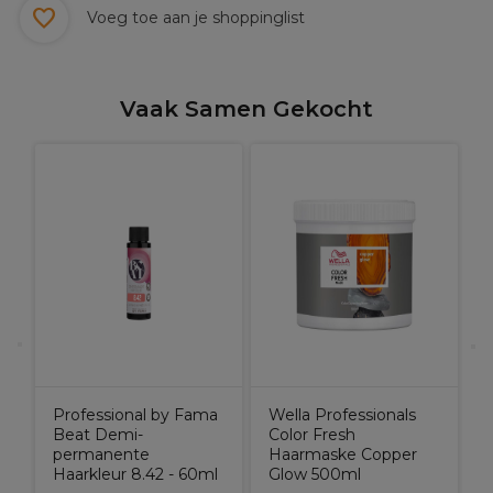
Voeg toe aan je shoppinglist
Vaak Samen Gekocht
A
M
Professional by Fama
Wella Professionals
Beat Demi-
Color Fresh
permanente
Haarmaske Copper
Haarkleur 8.42 - 60ml
Glow 500ml