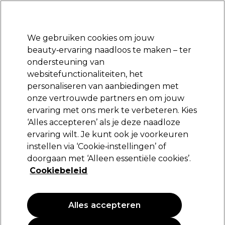
Klaar om je aan te melden voor
-15 %
? Word lid van
Pro-Duo Prestige
en gebruik
RET15
op je eerste aankoop.
*Voorw. van toep.
We gebruiken cookies om jouw
Aanmelden
beauty‑ervaring naadloos te maken – ter
ondersteuning van
Merken
Deals
Haar
Elektra
Beauty
Salon interieur
websitefunctionaliteiten, het
Volgende dag geleverd*
personaliseren van aanbiedingen met
Na verzending, maandag t/m vrijdag
onze vertrouwde partners en om jouw
ervaring met ons merk te verbeteren. Kies
‘Alles accepteren’ als je deze naadloze
Wella Professionals Koleston Perfect 80ml
ervaring wilt. Je kunt ook je voorkeuren
(
5
)
instellen via ‘Cookie‑instellingen’ of
Niet van toepassing
doorgaan met ‘Alleen essentiële cookies’.
Cookiebeleid
Alles accepteren