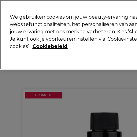
Klaar om je aan te melden voor
We gebruiken cookies om jouw beauty‑ervaring naa
websitefunctionaliteiten, het personaliseren van 
jouw ervaring met ons merk te verbeteren. Kies ‘Alle
Merken
Deals
Haar
Elektra
Je kunt ook je voorkeuren instellen via ‘Cookie‑inst
cookies’.
Cookiebeleid
Volgende dag geleverd*
Na verzending, maandag t/m vrijdag
PROMOTIE