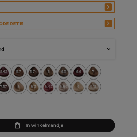
CODE RET15
nd
5.62
5.7
5.74
6
6.3
6.6
7
7.57
8
8.3
8.42
8.89
9
9.13
In winkelmandje