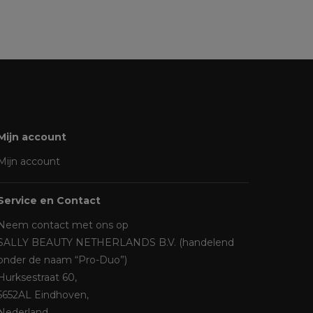
Mijn account
Mijn account
Service en Contact
Neem contact met ons op
SALLY BEAUTY NETHERLANDS B.V. (handelend
onder de naam “Pro-Duo”)
Hurksestraat 60,
5652AL Eindhoven,
Nederland