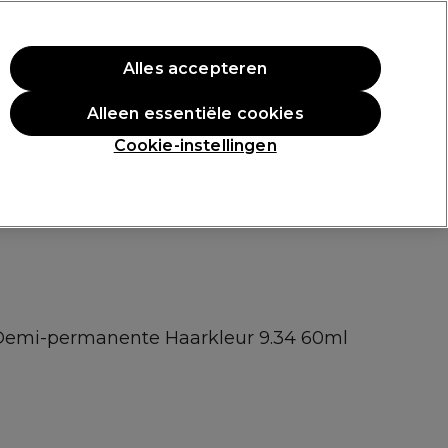
rste aankoop.
*Voorw. van toep.
Alles accepteren
Aanmelden
Alleen essentiële cookies
n
Inspiratie
Professionele Awards
Cookie-instellingen
 Demi-permanente Haarkleur 9.34 60ml