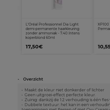
L'Oréal Professionnel Dia Light
XP100 
demi-permanente haarkleuring
Perman
zonder ammoniak - 7.40 Intens
koperblond 60ml
17,50€
10,5
Overzicht
Maakt de kleur niet donkerder of lichter
Geen uitgroei-effect perfecte kleur.
Zuinig: dankzij de 1:2 verhouding is één f
Dubbele textuur: het kan in een verhouding
toepassingen met flessen of met Oxy Cream 