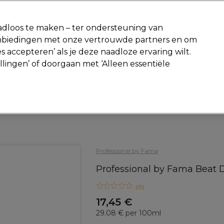
-15 %
? Word lid van
Pro-Duo Prestige
en gebruik
RET15
op je ee
dloos te maken – ter ondersteuning van
aanbiedingen met onze vertrouwde partners en om
Zoeken
s accepteren’ als je deze naadloze ervaring wilt.
Beauty
Salon interieur
Mannen
Vegan
Nieuwe producte
ellingen’ of doorgaan met ‘Alleen essentiële
Gratis Retourneren
Gratis bezorging vanaf slechts €40
Haar
Haarkleur
Demi en Semi-permanente Haarverf
Professional by Fama
Professional by Fama Beat
(
0
)
17,45 €
29.08 € per 100ml