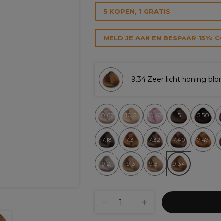
5 KOPEN, 1 GRATIS
MELD JE AAN EN BESPAAR 15%: 
9.34 Zeer licht honing blo
10.02
10.3
10.62
5
5.50
7.18
7.31
7.32
7.40
7.47
9.21
9.3
9.31
9.34