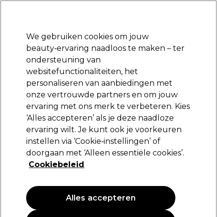
Klaar om je aan te melden voor
-15 %
? Word lid van
Pro-Duo Prestige
en gebruik
RET15
op je eerste aankoop.
*Voorw. van toep.
We gebruiken cookies om jouw
Aanmelden
beauty‑ervaring naadloos te maken – ter
ondersteuning van
Merken
Deals
Haar
Elektra
Beauty
Salon interieur
websitefunctionaliteiten, het
Volgende dag geleverd*
personaliseren van aanbiedingen met
Na verzending, maandag t/m vrijdag
onze vertrouwde partners en om jouw
ervaring met ons merk te verbeteren. Kies
Wunderbar
‘Alles accepteren’ als je deze naadloze
ervaring wilt. Je kunt ook je voorkeuren
Wunderbar Freestyle Color Light 100ml Rose
instellen via ‘Cookie‑instellingen’ of
(
3
)
doorgaan met ‘Alleen essentiële cookies’.
12,65 €
Cookiebeleid
12.65 € per 100ml
Alles accepteren
PROMOTIE