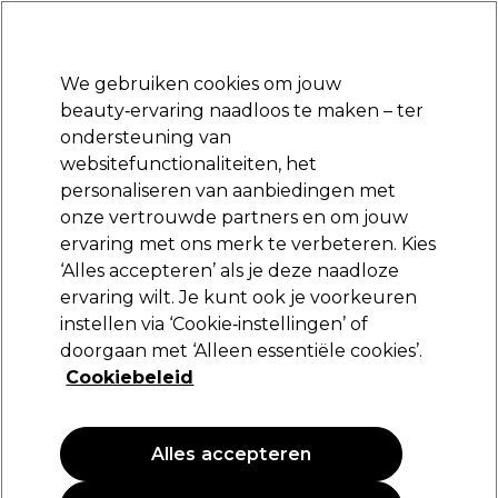
Klaar om je aan te melden voor
-15 %
? Word lid van
Pro-Duo Prestige
en gebruik
RET15
op je eerste aankoop.
*Voorw. van toep.
We gebruiken cookies om jouw
Aanmelden
beauty‑ervaring naadloos te maken – ter
ondersteuning van
Merken
Deals
Haar
Elektra
Beauty
Salon interieur
websitefunctionaliteiten, het
Volgende dag geleverd*
personaliseren van aanbiedingen met
Na verzending, maandag t/m vrijdag
onze vertrouwde partners en om jouw
ervaring met ons merk te verbeteren. Kies
Olaplex
‘Alles accepteren’ als je deze naadloze
ervaring wilt. Je kunt ook je voorkeuren
Olaplex N°.4FINE Bond Maintenance®
Shampoo 250ml
instellen via ‘Cookie‑instellingen’ of
doorgaan met ‘Alleen essentiële cookies’.
(
0
)
Cookiebeleid
28,90 €
34,00 €
13.60 € per 100ml
Alles accepteren
PROMOTIE