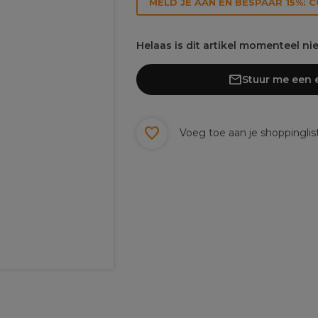
MELD JE AAN EN BESPAAR 15%: 
Helaas is dit artikel momenteel ni
Stuur me een e
Voeg toe aan je shoppinglis