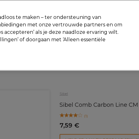
-15 %
? Word lid van
Pro-Duo Prestige
en gebruik
RET15
op je ee
dloos te maken – ter ondersteuning van
aanbiedingen met onze vertrouwde partners en om
Zoeken
s accepteren’ als je deze naadloze ervaring wilt.
Beauty
Salon interieur
Mannen
Vegan
Nieuwe producte
ellingen’ of doorgaan met ‘Alleen essentiële
Gratis Retourneren
Gratis bezorging vanaf slechts €40
Haar
Kammen
Sibel
Sibel Comb Carbon Line CM
(
1
)
7,59 €