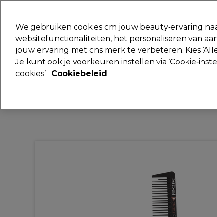
Klaar om je aan te melden voor
We gebruiken cookies om jouw beauty‑ervaring naa
websitefunctionaliteiten, het personaliseren van 
jouw ervaring met ons merk te verbeteren. Kies ‘Alle
Merken
Deals
Haar
Elektra
Je kunt ook je voorkeuren instellen via ‘Cookie‑inst
cookies’.
Cookiebeleid
Volgende dag geleverd*
Na verzending, maandag t/m vrijdag