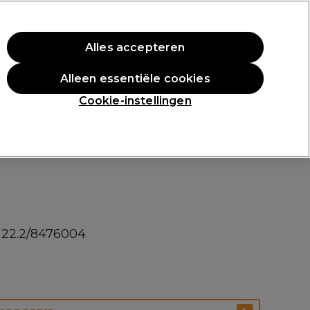
rste aankoop.
*Voorw. van toep.
Alles accepteren
Aanmelden
Alleen essentiële cookies
n
Inspiratie
Professionele Awards
Cookie-instellingen
 22.2/8476004