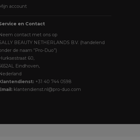
Mijn account
Service en Contact
Neem contact met ons op
SALLY BEAUTY NETHERLANDS B.V. (handelend
onder de naam “Pro-Duo”)
Hurksestraat 60,
5652AL Eindhoven,
Nederland
Klantendienst:
+31 40 744 0598
Email:
klantendienst.nl@pro-duo.com