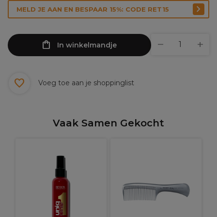
MELD JE AAN EN BESPAAR 15%: CODE RET15
In winkelmandje
Voeg toe aan je shoppinglist
Vaak Samen Gekocht
R