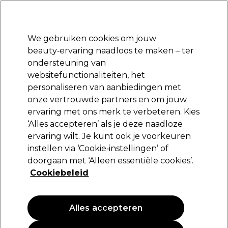
Klaar om je aan te melden voor
-15 %
? Word lid van
Pro-Duo Prestige
en gebruik
RET15
op je eerste aankoop.
*Voorw. van toep.
We gebruiken cookies om jouw
Aanmelden
beauty‑ervaring naadloos te maken – ter
ondersteuning van
Merken
Deals
Haar
Elektra
Beauty
Salon interieur
websitefunctionaliteiten, het
Volgende dag geleverd*
personaliseren van aanbiedingen met
Na verzending, maandag t/m vrijdag
onze vertrouwde partners en om jouw
ervaring met ons merk te verbeteren. Kies
Triumph Master
‘Alles accepteren’ als je deze naadloze
ervaring wilt. Je kunt ook je voorkeuren
Triumph Stylerkam 236 Grey
instellen via ‘Cookie‑instellingen’ of
(
0
)
doorgaan met ‘Alleen essentiële cookies’.
6,69 €
Cookiebeleid
Alles accepteren