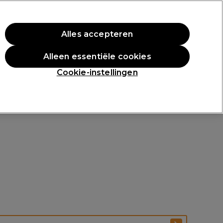
rste aankoop.
*Voorw. van toep.
Alles accepteren
Aanmelden
Alleen essentiële cookies
n
Inspiratie
Professionele Awards
Cookie-instellingen