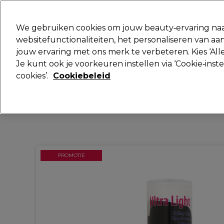
Klaar om je aan te melden voor
We gebruiken cookies om jouw beauty‑ervaring naa
websitefunctionaliteiten, het personaliseren van 
jouw ervaring met ons merk te verbeteren. Kies ‘Alle
Merken
Deals
Haar
Elektra
Je kunt ook je voorkeuren instellen via ‘Cookie‑inst
cookies’.
Cookiebeleid
Volgende dag geleverd*
Na verzending, maandag t/m vrijdag
PROMOTIE