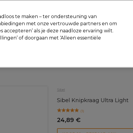
-15 %
? Word lid van
Pro-Duo Prestige
en gebruik
RET15
op je ee
dloos te maken – ter ondersteuning van
aanbiedingen met onze vertrouwde partners en om
Zoeken
s accepteren’ als je deze naadloze ervaring wilt.
Beauty
Salon interieur
Mannen
Vegan
Nieuwe producte
ellingen’ of doorgaan met ‘Alleen essentiële
Gratis Retourneren
Gratis bezorging vanaf slechts €40
Haar
Kappers Tools
Kapmantel
Sibel
Sibel Knipkraag Ultra Light
(
1
)
24,89 €