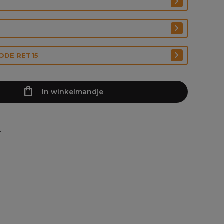
CODE RET15
In winkelmandje
t