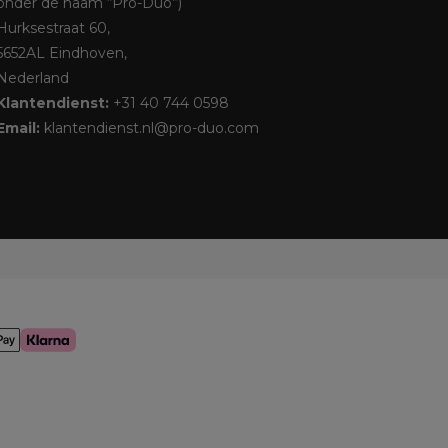
onder de naam “Pro-Duo”)
Hurksestraat 60,
5652AL Eindhoven,
Nederland
Klantendienst:
+31 40 744 0598
Email:
klantendienst.nl@pro-duo.com