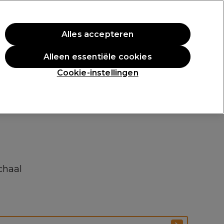
rste aankoop.
*Voorw. van toep.
Alles accepteren
Aanmelden
Alleen essentiële cookies
n
Inspiratie
Professionele Awards
Cookie-instellingen
chaal