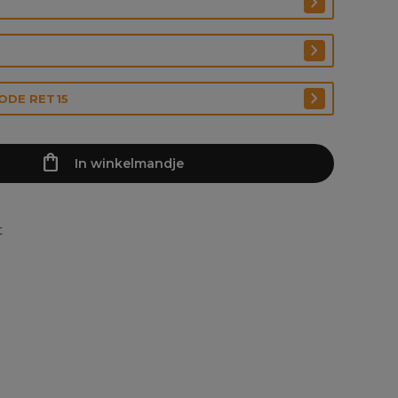
CODE RET15
In winkelmandje
t