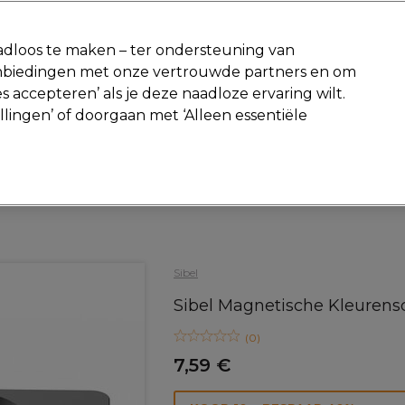
-15 %
? Word lid van
Pro-Duo Prestige
en gebruik
RET15
op je ee
dloos te maken – ter ondersteuning van
aanbiedingen met onze vertrouwde partners en om
Zoeken
s accepteren’ als je deze naadloze ervaring wilt.
Beauty
Salon interieur
Mannen
Vegan
Nieuwe producte
ellingen’ of doorgaan met ‘Alleen essentiële
Gratis Retourneren
Gratis bezorging vanaf slechts €40
Haar
Kappers Tools
Kleurborstel en kom
Sibel
Sibel Magnetische Kleurens
(
0
)
7,59 €