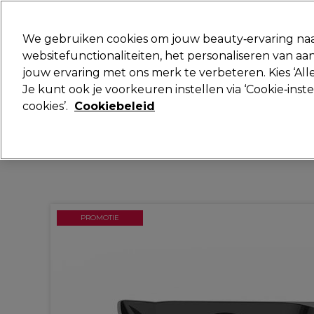
Klaar om je aan te melden voor
We gebruiken cookies om jouw beauty‑ervaring naa
websitefunctionaliteiten, het personaliseren van 
jouw ervaring met ons merk te verbeteren. Kies ‘Alle
Merken
Deals
Haar
Elektra
Je kunt ook je voorkeuren instellen via ‘Cookie‑inst
cookies’.
Cookiebeleid
Volgende dag geleverd*
Na verzending, maandag t/m vrijdag
PROMOTIE