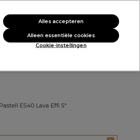
rste aankoop.
*Voorw. van toep.
Alles accepteren
Aanmelden
Alleen essentiële cookies
n
Inspiratie
Professionele Awards
Cookie-instellingen
Pastell ES40 Lava Effi 5"