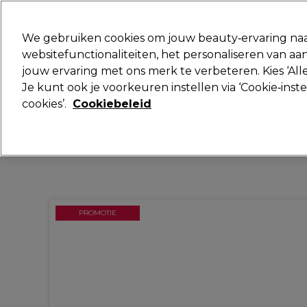
Klaar om je aan te melden voor
We gebruiken cookies om jouw beauty‑ervaring naa
websitefunctionaliteiten, het personaliseren van 
jouw ervaring met ons merk te verbeteren. Kies ‘Alle
Merken
Deals
Haar
Elektra
Je kunt ook je voorkeuren instellen via ‘Cookie‑inst
cookies’.
Cookiebeleid
Volgende dag geleverd*
Na verzending, maandag t/m vrijdag
PROMOTIE