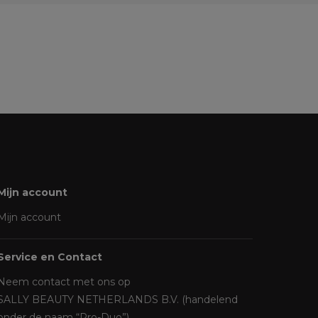
Mijn account
Mijn account
Service en Contact
Neem contact met ons op
SALLY BEAUTY NETHERLANDS B.V. (handelend
onder de naam “Pro-Duo”)