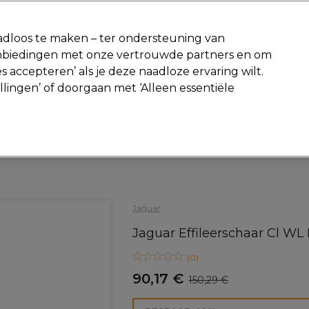
-15 %
? Word lid van
Pro-Duo Prestige
en gebruik
RET15
op je ee
dloos te maken – ter ondersteuning van
aanbiedingen met onze vertrouwde partners en om
Zoeken
s accepteren’ als je deze naadloze ervaring wilt.
Beauty
Salon interieur
Mannen
Vegan
Nieuwe producte
ellingen’ of doorgaan met ‘Alleen essentiële
Gratis Retourneren
Gratis bezorging vanaf slechts €40
Haar
Kappersscharen
Schaar
Jaguar
Jaguar Effileerschaar Cl WL 
(
0
)
90,17 €
150,29 €