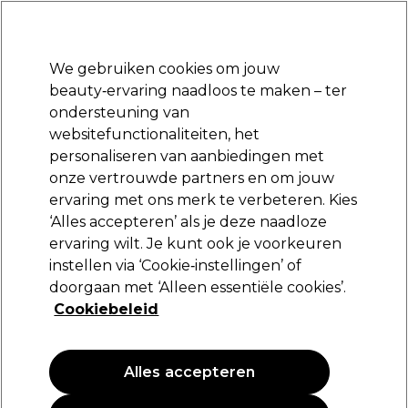
Klaar om je aan te melden voor
-15 %
? Word lid van
Pro-Duo Prestige
en gebruik
RET15
op je eerste aankoop.
*Voorw. van toep.
We gebruiken cookies om jouw
Aanmelden
beauty‑ervaring naadloos te maken – ter
ondersteuning van
Merken
Deals
Haar
Elektra
Beauty
Salon interieur
websitefunctionaliteiten, het
Volgende dag geleverd*
personaliseren van aanbiedingen met
Na verzending, maandag t/m vrijdag
onze vertrouwde partners en om jouw
ervaring met ons merk te verbeteren. Kies
Sibel
‘Alles accepteren’ als je deze naadloze
ervaring wilt. Je kunt ook je voorkeuren
Sibel Permanentwikkels Kort 13mm Grijs-
Blauw 12 Stk.
instellen via ‘Cookie‑instellingen’ of
doorgaan met ‘Alleen essentiële cookies’.
(
0
)
Cookiebeleid
2,79 €
Alles accepteren
PROMOTIE