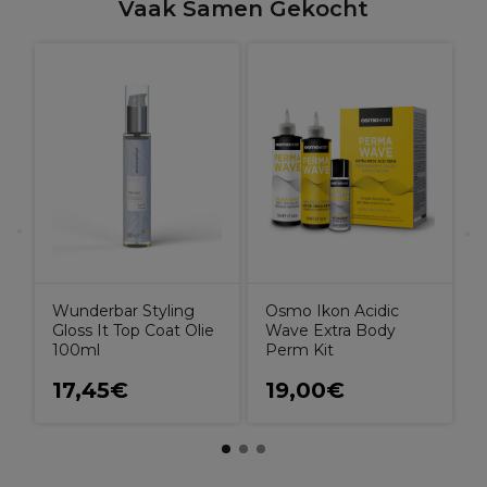
Vaak Samen Gekocht
S
R
Wunderbar Styling
Osmo Ikon Acidic
Gloss It Top Coat Olie
Wave Extra Body
100ml
Perm Kit
17,45€
19,00€