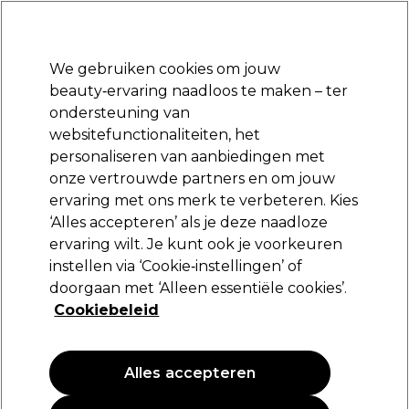
Klaar om je aan te melden voor
-15 %
? Word lid van
Pro-Duo Prestige
en gebruik
RET15
op je eerste aankoop.
*Voorw. van toep.
We gebruiken cookies om jouw
Aanmelden
beauty‑ervaring naadloos te maken – ter
ondersteuning van
Merken
Deals
Haar
Elektra
Beauty
Salon interieur
websitefunctionaliteiten, het
Volgende dag geleverd*
personaliseren van aanbiedingen met
Na verzending, maandag t/m vrijdag
onze vertrouwde partners en om jouw
ervaring met ons merk te verbeteren. Kies
Osmo
‘Alles accepteren’ als je deze naadloze
ervaring wilt. Je kunt ook je voorkeuren
Osmo Extreme Gel Gel Met Extra Stevige Hold
250ml
instellen via ‘Cookie‑instellingen’ of
doorgaan met ‘Alleen essentiële cookies’.
(
0
)
Cookiebeleid
18,99 €
7.60 € per 100ml
Alles accepteren
PROMOTIE