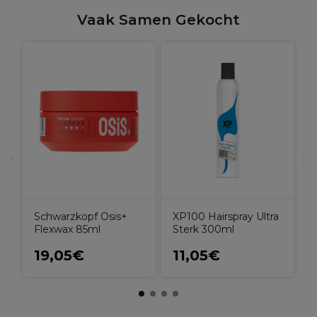
Vaak Samen Gekocht
o
C
Schwarzkopf Osis+
XP100 Hairspray Ultra
Flexwax 85ml
Sterk 300ml
19,05€
11,05€