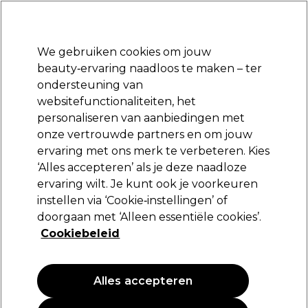
Klaar om je aan te melden voor
-15 %
? Word lid van
Pro-Duo Prestige
en gebruik
RET15
op je eerste aankoop.
*Voorw. van toep.
We gebruiken cookies om jouw
Aanmelden
beauty‑ervaring naadloos te maken – ter
ondersteuning van
Merken
Deals
Haar
Elektra
Beauty
Salon interieur
websitefunctionaliteiten, het
Volgende dag geleverd*
personaliseren van aanbiedingen met
Na verzending, maandag t/m vrijdag
onze vertrouwde partners en om jouw
ervaring met ons merk te verbeteren. Kies
Wella Professionals
‘Alles accepteren’ als je deze naadloze
ervaring wilt. Je kunt ook je voorkeuren
Wella Professionals Invigo Volume Boost
Spray 150ml
instellen via ‘Cookie‑instellingen’ of
doorgaan met ‘Alleen essentiële cookies’.
(
1
)
Cookiebeleid
20,85 €
13.90 € per 100ml
Alles accepteren