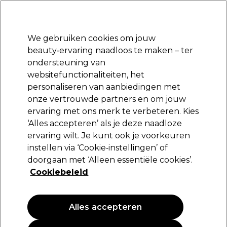
Klaar om je aan te melden voor
-15 %
? Word lid van
Pro-Duo Prestige
en gebruik
RET15
op je eerste aankoop.
*Voorw. van toep.
We gebruiken cookies om jouw
Aanmelden
beauty‑ervaring naadloos te maken – ter
ondersteuning van
Merken
Deals
Haar
Elektra
Beauty
Salon interieur
websitefunctionaliteiten, het
Volgende dag geleverd*
personaliseren van aanbiedingen met
Na verzending, maandag t/m vrijdag
onze vertrouwde partners en om jouw
ervaring met ons merk te verbeteren. Kies
Schwarzkopf Professional
‘Alles accepteren’ als je deze naadloze
ervaring wilt. Je kunt ook je voorkeuren
Schwarzkopf Osis+ G. Force 150ml
instellen via ‘Cookie‑instellingen’ of
(
0
)
doorgaan met ‘Alleen essentiële cookies’.
19,05 €
Cookiebeleid
12.70 € per 100ml
Alles accepteren
PROMOTIE