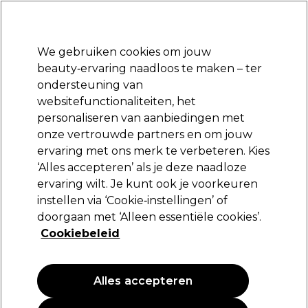
Klaar om je aan te melden voor
-15 %
? Word lid van
Pro-Duo Prestige
en gebruik
RET15
op je eerste aankoop.
*Voorw. van toep.
We gebruiken cookies om jouw
Aanmelden
beauty‑ervaring naadloos te maken – ter
ondersteuning van
Merken
Deals
Haar
Elektra
Beauty
Salon interieur
websitefunctionaliteiten, het
Volgende dag geleverd*
personaliseren van aanbiedingen met
Na verzending, maandag t/m vrijdag
onze vertrouwde partners en om jouw
ervaring met ons merk te verbeteren. Kies
Schwarzkopf Professional
‘Alles accepteren’ als je deze naadloze
ervaring wilt. Je kunt ook je voorkeuren
Schwarzkopf Osis+ Mess Up 100ml
instellen via ‘Cookie‑instellingen’ of
(
0
)
doorgaan met ‘Alleen essentiële cookies’.
20,50 €
Cookiebeleid
20.50 € per 100ml
Alles accepteren
PROMOTIE