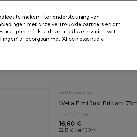
-15 %
? Word lid van
Pro-Duo Prestige
en gebruik
RET15
op je ee
dloos te maken – ter ondersteuning van
aanbiedingen met onze vertrouwde partners en om
Zoeken
s accepteren’ als je deze naadloze ervaring wilt.
Beauty
Salon interieur
Mannen
Vegan
Nieuwe producte
ellingen’ of doorgaan met ‘Alleen essentiële
Gratis Retourneren
Gratis bezorging vanaf slechts €40
Haar
Styling
Wax en styling crème
Wella Professionals
Wella Eimi Just Brilliant 75m
(
0
)
16,60 €
22.13 € per 100ml