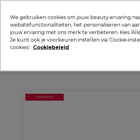
Klaar om je aan te melden voor
We gebruiken cookies om jouw beauty‑ervaring naa
websitefunctionaliteiten, het personaliseren van 
jouw ervaring met ons merk te verbeteren. Kies ‘Alle
Merken
Deals
Haar
Elektra
Je kunt ook je voorkeuren instellen via ‘Cookie‑inst
cookies’.
Cookiebeleid
Volgende dag geleverd*
Na verzending, maandag t/m vrijdag
PROMOTIE