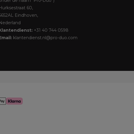
onder de naam “Pro-Duo”)
Hurksestraat 60,
5652AL Eindhoven,
Nederland
Klantendienst:
+31 40 744 0598
Email:
klantendienst.nl@pro-duo.com