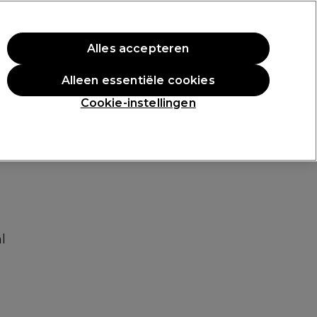
rste aankoop.
*Voorw. van toep.
Alles accepteren
Aanmelden
Alleen essentiële cookies
n
Inspiratie
Professionele Awards
Cookie-instellingen
l