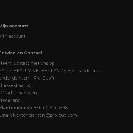
Mijn account
Mijn account
Service en Contact
Neem contact met ons op
SALLY BEAUTY NETHERLANDS B.V. (handelend
onder de naam “Pro-Duo”)
Hurksestraat 60,
5652AL Eindhoven,
Nederland
Klantendienst:
+31 40 744 0598
Email:
klantendienst.nl@pro-duo.com