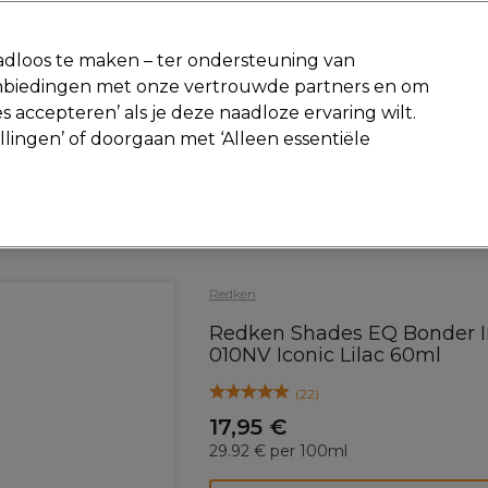
-15 %
? Word lid van
Pro-Duo Prestige
en gebruik
RET15
op je ee
dloos te maken – ter ondersteuning van
aanbiedingen met onze vertrouwde partners en om
Zoeken
s accepteren’ als je deze naadloze ervaring wilt.
Beauty
Salon interieur
Mannen
Vegan
Nieuwe producte
ellingen’ of doorgaan met ‘Alleen essentiële
Gratis Retourneren
Gratis bezorging vanaf slechts €40
Redken
Redken Shades EQ Bonder I
010NV Iconic Lilac 60ml
(
22
)
17,95 €
29.92 € per 100ml