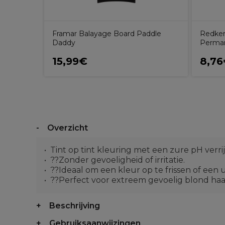
Framar Balayage Board Paddle
Redke
Daddy
Perman
15,99€
8,7
Overzicht
Tint op tint kleuring met een zure pH ver
??Zonder gevoeligheid of irritatie.
??Ideaal om een kleur op te frissen of een u
??Perfect voor extreem gevoelig blond haa
Beschrijving
Gebruiksaanwijzingen