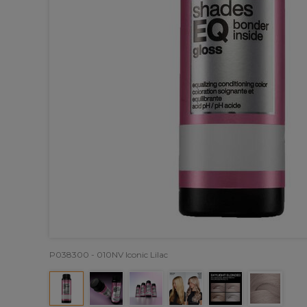
P038300 - 010NV Iconic Lilac