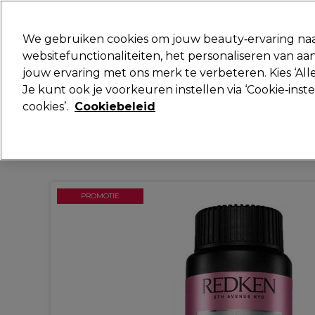
Klaar om je aan te melden voor
We gebruiken cookies om jouw beauty‑ervaring naa
websitefunctionaliteiten, het personaliseren van 
jouw ervaring met ons merk te verbeteren. Kies ‘Alle
Merken
Deals
Haar
Elektra
Je kunt ook je voorkeuren instellen via ‘Cookie‑inst
cookies’.
Cookiebeleid
Volgende dag geleverd*
Na verzending, maandag t/m vrijdag
PROMOTIE