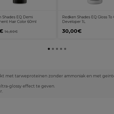
n Shades EQ Demi
Redken Shades EQ Gloss To
ent Hair Color 60ml
Developer 1L
6€
30,00€
14,60€
rijkt met tarweproteïnen zonder ammoniak en met geïn
ltra-glossy effect te geven.
r.