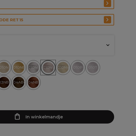
CODE RET15
010N
010NB
010NP
010NV
010NW
010P
010T
03NB
04ABn
04NB
In winkelmandje