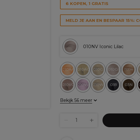
6 KOPEN, 1 GRATIS
MELD JE AAN EN BESPAAR 15%: 
010NV Iconic Lilac
010AA
010AG
010G
010GI
010Gro
010VG
010VV
010WG
01B
03N
Bekijk 56 meer