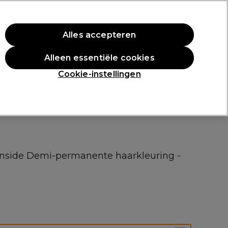
rste aankoop.
*Voorw. van toep.
Alles accepteren
Aanmelden
Alleen essentiële cookies
n
Inspiratie
Professionele Awards
Cookie-instellingen
nside Demi-permanente haarkleuring -