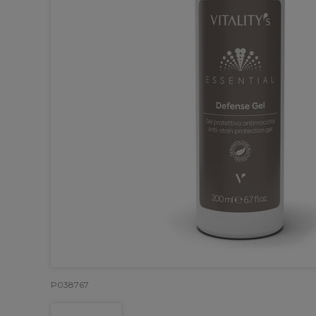
P038767