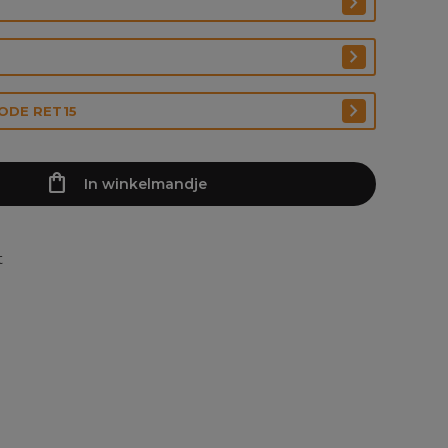
CODE RET15
In winkelmandje
t