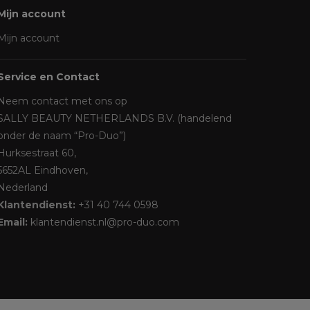
Mijn account
Mijn account
Service en Contact
Neem contact met ons op
SALLY BEAUTY NETHERLANDS B.V. (handelend
onder de naam “Pro-Duo”)
Hurksestraat 60,
5652AL Eindhoven,
Nederland
Klantendienst:
+31 40 744 0598
Email:
klantendienst.nl@pro-duo.com