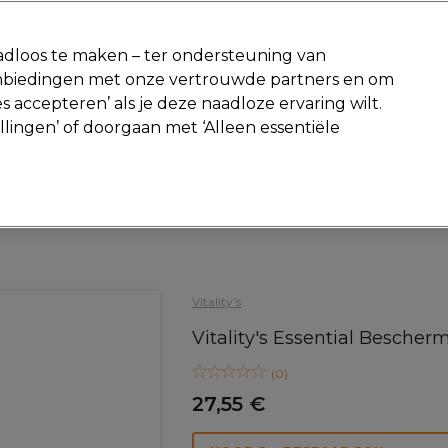
-15 %
? Word lid van
Pro-Duo Prestige
en gebruik
RET15
op je ee
dloos te maken – ter ondersteuning van
aanbiedingen met onze vertrouwde partners en om
Zoeken
s accepteren’ als je deze naadloze ervaring wilt.
Beauty
Salon interieur
Mannen
Vegan
Nieuwe producte
ellingen’ of doorgaan met ‘Alleen essentiële
Gratis Retourneren
Gratis bezorging vanaf slechts €40
Salon interieur
Kappers tools
Kleurtools en accessoires
Vitality's
Vitality's Essential Besche
(
0
)
27,55 €