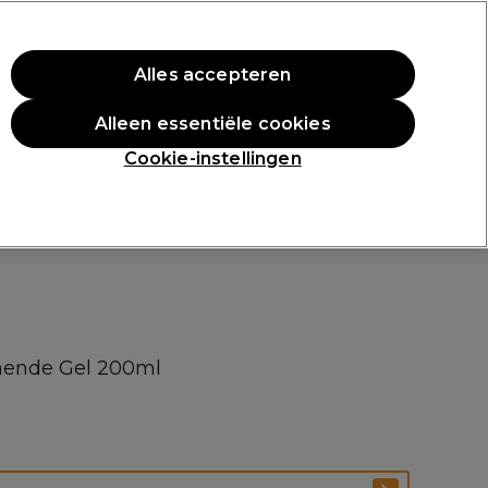
rste aankoop.
*Voorw. van toep.
Alles accepteren
Aanmelden
Alleen essentiële cookies
n
Inspiratie
Professionele Awards
Cookie-instellingen
rmende Gel 200ml