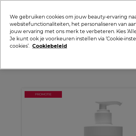
Klaar om je aan te melden voor
We gebruiken cookies om jouw beauty‑ervaring naa
websitefunctionaliteiten, het personaliseren van 
jouw ervaring met ons merk te verbeteren. Kies ‘Alle
Merken
Deals
Haar
Elektra
Je kunt ook je voorkeuren instellen via ‘Cookie‑inst
cookies’.
Cookiebeleid
Volgende dag geleverd*
Na verzending, maandag t/m vrijdag
PROMOTIE