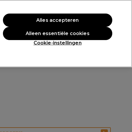
rste aankoop.
*Voorw. van toep.
Alles accepteren
Aanmelden
Alleen essentiële cookies
n
Inspiratie
Professionele Awards
Cookie-instellingen