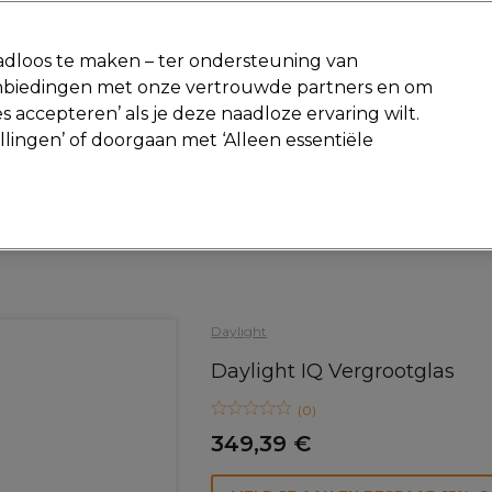
-15 %
? Word lid van
Pro-Duo Prestige
en gebruik
RET15
op je ee
dloos te maken – ter ondersteuning van
aanbiedingen met onze vertrouwde partners en om
Zoeken
s accepteren’ als je deze naadloze ervaring wilt.
Beauty
Salon interieur
Mannen
Vegan
Nieuwe producte
ellingen’ of doorgaan met ‘Alleen essentiële
Gratis Retourneren
Gratis bezorging vanaf slechts €40
Salon interieur
Tools en Materialen
Lampen
Daylight
Daylight IQ Vergrootglas
(
0
)
349,39 €