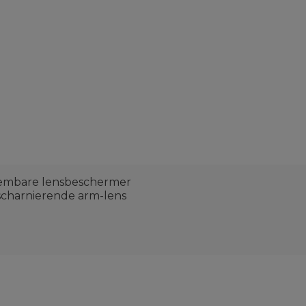
neembare lensbeschermer
 scharnierende arm-lens