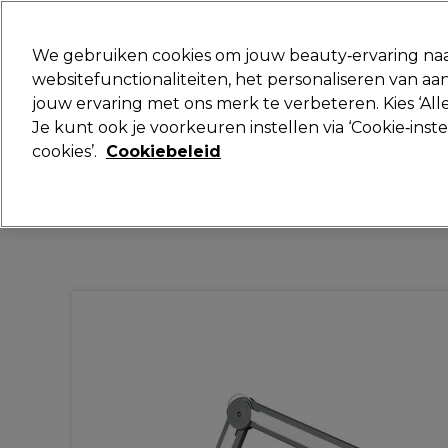
Klaar om je aan te melden voor
We gebruiken cookies om jouw beauty‑ervaring naa
websitefunctionaliteiten, het personaliseren van 
jouw ervaring met ons merk te verbeteren. Kies ‘Alle
Merken
Deals
Haar
Elektra
Je kunt ook je voorkeuren instellen via ‘Cookie‑inst
cookies’.
Cookiebeleid
Volgende dag geleverd*
Na verzending, maandag t/m vrijdag