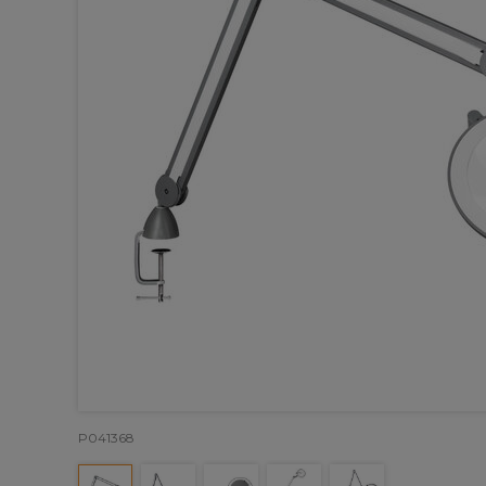
P041368