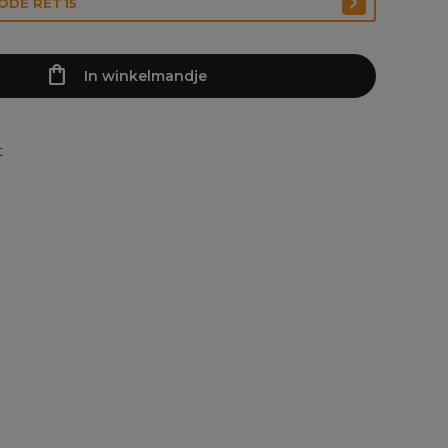
CODE RET15
In winkelmandje
t