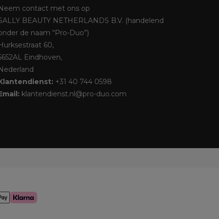
Neem contact met ons op
SALLY BEAUTY NETHERLANDS B.V. (handelend
onder de naam “Pro-Duo”)
Hurksestraat 60,
5652AL Eindhoven,
Nederland
Klantendienst:
+31 40 744 0598
Email:
klantendienst.nl@pro-duo.com