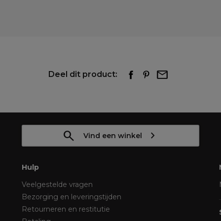
Deel dit product:
Vind een winkel
Hulp
Veelgestelde vragen
Bezorging en leveringstijden
Retourneren en restitutie