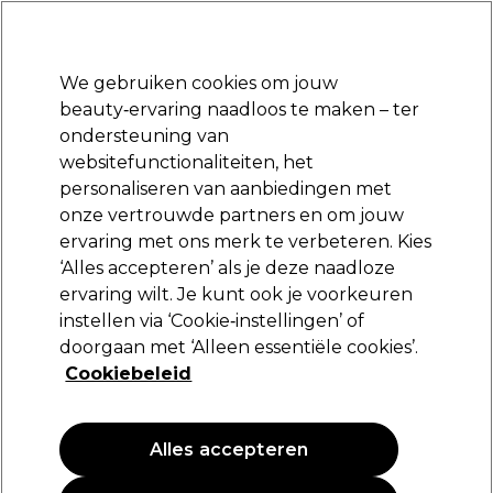
Klaar om je aan te melden voor
-15 %
? Word lid van
Pro-Duo Prestige
en gebruik
RET15
op je eerste aankoop.
*Voorw. van toep.
We gebruiken cookies om jouw
Aanmelden
beauty‑ervaring naadloos te maken – ter
ondersteuning van
Merken
Deals
Haar
Elektra
Beauty
Salon interieur
websitefunctionaliteiten, het
Volgende dag geleverd*
personaliseren van aanbiedingen met
Na verzending, maandag t/m vrijdag
onze vertrouwde partners en om jouw
ervaring met ons merk te verbeteren. Kies
Sibel
‘Alles accepteren’ als je deze naadloze
ervaring wilt. Je kunt ook je voorkeuren
Sibel Holster Belt 3 Croco Zwart
instellen via ‘Cookie‑instellingen’ of
(
0
)
doorgaan met ‘Alleen essentiële cookies’.
33,19 €
Cookiebeleid
Alles accepteren