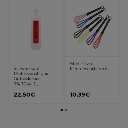
X
H
Sibel Prism
Schwarzkopf
Kleurenschijfjes x 6
Professional Igora
Ontwikkelaar
9%-30Vol 1L
22,50€
10,39€