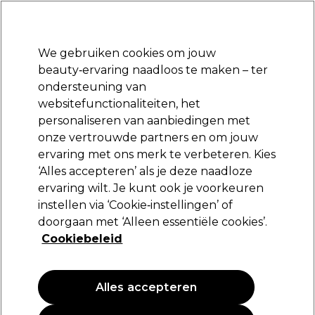
Klaar om je aan te melden voor
-15 %
? Word lid van
Pro-Duo Prestige
en gebruik
RET15
op je eerste aankoop.
*Voorw. van toep.
We gebruiken cookies om jouw
Aanmelden
beauty‑ervaring naadloos te maken – ter
ondersteuning van
Merken
Deals
Haar
Elektra
Beauty
Salon interieur
websitefunctionaliteiten, het
Volgende dag geleverd*
personaliseren van aanbiedingen met
Na verzending, maandag t/m vrijdag
onze vertrouwde partners en om jouw
ervaring met ons merk te verbeteren. Kies
Framar
‘Alles accepteren’ als je deze naadloze
ervaring wilt. Je kunt ook je voorkeuren
Framar Power Painter Haarverf
Aanbrengborstel x2
instellen via ‘Cookie‑instellingen’ of
doorgaan met ‘Alleen essentiële cookies’.
(
0
)
Cookiebeleid
14,49 €
Alles accepteren
PROMOTIE