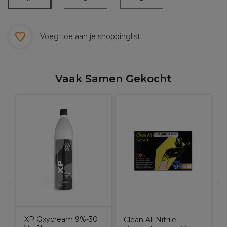
Voeg toe aan je shoppinglist
Vaak Samen Gekocht
X
t
H
XP Oxycream 9%-30
Clean All Nitrile