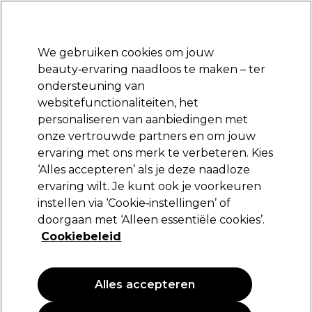
Klaar om je aan te melden voor
-15 %
? Word lid van
Pro-Duo Prestige
en gebruik
RET15
op je eerste aankoop.
*Voorw. van toep.
We gebruiken cookies om jouw
Aanmelden
beauty‑ervaring naadloos te maken – ter
ondersteuning van
Merken
Deals
Haar
Elektra
Beauty
Salon interieur
websitefunctionaliteiten, het
Volgende dag geleverd*
personaliseren van aanbiedingen met
Na verzending, maandag t/m vrijdag
onze vertrouwde partners en om jouw
ervaring met ons merk te verbeteren. Kies
Clean All
‘Alles accepteren’ als je deze naadloze
ervaring wilt. Je kunt ook je voorkeuren
Clean All Handschoenen Wegwerp Latex
Zwart M 100st
instellen via ‘Cookie‑instellingen’ of
doorgaan met ‘Alleen essentiële cookies’.
(
0
)
Cookiebeleid
16,49 €
Alles accepteren
PROMOTIE