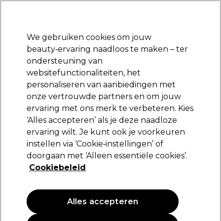
Klaar om je aan te melden voor
-15 %
? Word lid van
Pro-Duo Prestige
en gebruik
RET15
op je eerste aankoop.
*Voorw. van toep.
We gebruiken cookies om jouw
Aanmelden
beauty‑ervaring naadloos te maken – ter
ondersteuning van
Merken
Deals
Haar
Elektra
Beauty
Salon interieur
websitefunctionaliteiten, het
Volgende dag geleverd*
personaliseren van aanbiedingen met
Na verzending, maandag t/m vrijdag
onze vertrouwde partners en om jouw
ervaring met ons merk te verbeteren. Kies
Cricket
‘Alles accepteren’ als je deze naadloze
ervaring wilt. Je kunt ook je voorkeuren
Cricket stalen pincet met ultrafijne punt
instellen via ‘Cookie‑instellingen’ of
(
0
)
doorgaan met ‘Alleen essentiële cookies’.
21,05 €
Cookiebeleid
Alles accepteren