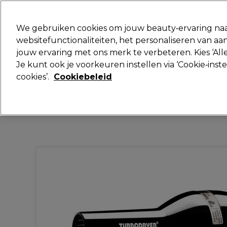
Klaar om je aan te melden voor
We gebruiken cookies om jouw beauty‑ervaring naa
websitefunctionaliteiten, het personaliseren van 
jouw ervaring met ons merk te verbeteren. Kies ‘Alle
Merken
Deals
Haar
Elektra
Je kunt ook je voorkeuren instellen via ‘Cookie‑inst
cookies’.
Cookiebeleid
Volgende dag geleverd*
Na verzending, maandag t/m vrijdag