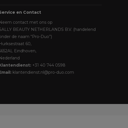
Service en Contact
Neem contact met ons op
SALLY BEAUTY NETHERLANDS B.V. (handelend
onder de naam “Pro-Duo”)
Hurksestraat 60,
5652AL Eindhoven,
Nederland
Klantendienst:
+31 40 744 0598
Email:
klantendienst.nl@pro-duo.com