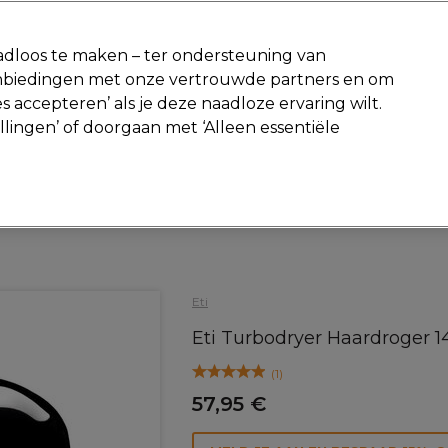
-15 %
? Word lid van
Pro-Duo Prestige
en gebruik
RET15
op je ee
dloos te maken – ter ondersteuning van
aanbiedingen met onze vertrouwde partners en om
Zoeken
s accepteren’ als je deze naadloze ervaring wilt.
Beauty
Salon interieur
Mannen
Vegan
Nieuwe producte
ellingen’ of doorgaan met ‘Alleen essentiële
Gratis Retourneren
Gratis bezorging vanaf slechts €40
Elektra
Föhns
Eti
Eti Turbodryer Haardroger 
(
1
)
57,95 €