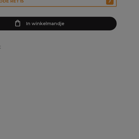
CODE RET15
In winkelmandje
t