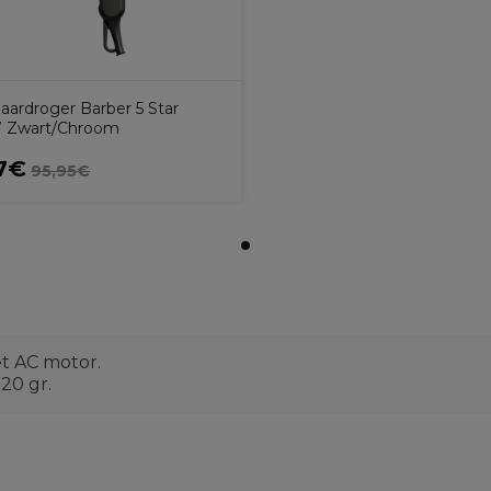
aardroger Barber 5 Star
 Zwart/Chroom
7€
95,95€
t AC motor.
20 gr.