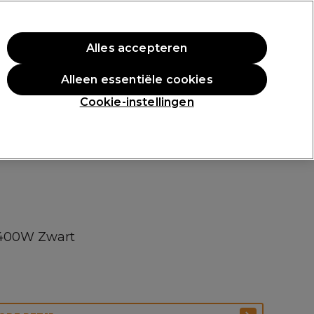
rste aankoop.
*Voorw. van toep.
Alles accepteren
Aanmelden
Alleen essentiële cookies
n
Inspiratie
Professionele Awards
Cookie-instellingen
1400W Zwart