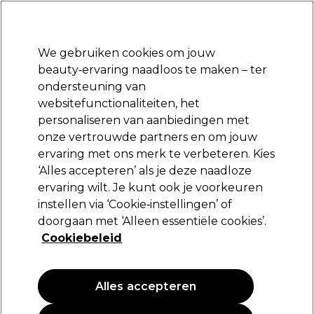
Klaar om je aan te melden voor
-15 %
? Word lid van
Pro-Duo Prestige
en gebruik
RET15
op je eerste aankoop.
*Voorw. van toep.
We gebruiken cookies om jouw
Aanmelden
beauty‑ervaring naadloos te maken – ter
ondersteuning van
Merken
Deals
Haar
Elektra
Beauty
Salon interieur
websitefunctionaliteiten, het
Volgende dag geleverd*
personaliseren van aanbiedingen met
Na verzending, maandag t/m vrijdag
onze vertrouwde partners en om jouw
ervaring met ons merk te verbeteren. Kies
Lômé Paris
‘Alles accepteren’ als je deze naadloze
ervaring wilt. Je kunt ook je voorkeuren
Lômé Paris Créme Ontwikkelaar 1.5%-5Vol
500ml
instellen via ‘Cookie‑instellingen’ of
doorgaan met ‘Alleen essentiële cookies’.
(
32
)
Cookiebeleid
8,15 €
1.63 € per 100ml
Alles accepteren