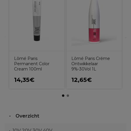
L
Lômé Paris Créme
Lômé Paris
Ontwikkelaar
Permanent Color
9%-30Vol 1L
Cream 100ml
14,35€
12,65€
Overzicht
10V 20V 30V 40V