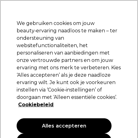
Klaar om je aan te melden voor
-15 %
? Word lid van
Pro-Duo Prestige
en gebruik
RET15
op je eerste aankoop.
*Voorw. van toep.
We gebruiken cookies om jouw
Aanmelden
beauty‑ervaring naadloos te maken – ter
ondersteuning van
Merken
Deals
Haar
Elektra
Beauty
Salon interieur
websitefunctionaliteiten, het
Volgende dag geleverd*
personaliseren van aanbiedingen met
Na verzending, maandag t/m vrijdag
onze vertrouwde partners en om jouw
ervaring met ons merk te verbeteren. Kies
Lômé Paris
‘Alles accepteren’ als je deze naadloze
ervaring wilt. Je kunt ook je voorkeuren
Lômé Paris Permanent Color Cream 100ml
instellen via ‘Cookie‑instellingen’ of
(
305
)
doorgaan met ‘Alleen essentiële cookies’.
14,35 €
Cookiebeleid
14.35 € per 100ml
Alles accepteren
PROMOTIE