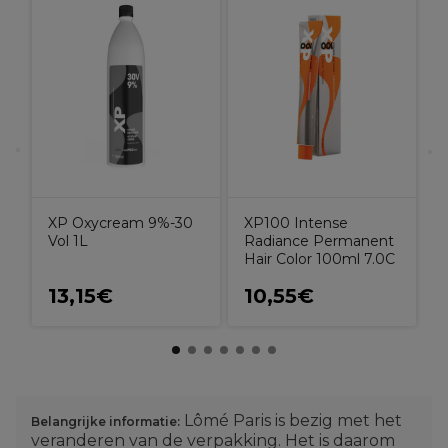
L
e
G
s
n
XP Oxycream 9%-30
XP100 Intense
Vol 1L
Radiance Permanent
Hair Color 100ml 7.0C
13,15€
10,55€
Lômé Paris is bezig met het
Belangrijke informatie:
veranderen van de verpakking. Het is daarom