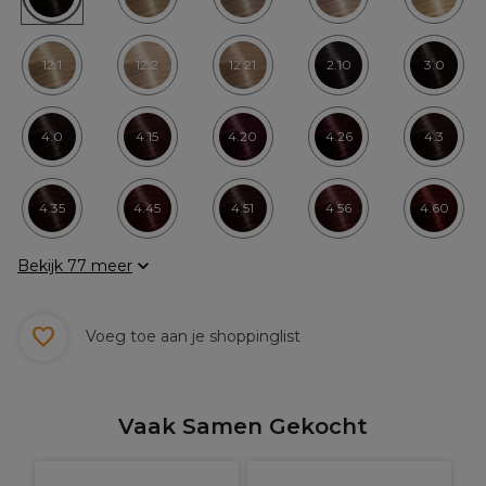
12.1
12.2
12.21
2.10
3.0
4.0
4.15
4.20
4.26
4.3
4.35
4.45
4.51
4.56
4.60
Bekijk 77 meer
Voeg toe aan je shoppinglist
Vaak Samen Gekocht