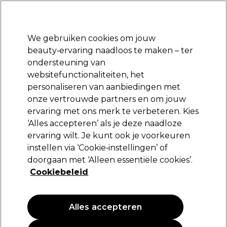
Klaar om je aan te melden voor
-15 %
? Word lid van
Pro-Duo Prestige
en gebruik
RET15
op je eerste aankoop.
*Voorw. van toep.
We gebruiken cookies om jouw
Aanmelden
beauty‑ervaring naadloos te maken – ter
ondersteuning van
Merken
Deals
Haar
Elektra
Beauty
Salon interieur
websitefunctionaliteiten, het
Volgende dag geleverd*
personaliseren van aanbiedingen met
Na verzending, maandag t/m vrijdag
onze vertrouwde partners en om jouw
ervaring met ons merk te verbeteren. Kies
Lômé Paris
‘Alles accepteren’ als je deze naadloze
ervaring wilt. Je kunt ook je voorkeuren
Lômé Paris Permanent Color Cream Mix 50ml
instellen via ‘Cookie‑instellingen’ of
(
7
)
doorgaan met ‘Alleen essentiële cookies’.
14,35 €
Cookiebeleid
28.70 € per 100ml
Alles accepteren
PROMOTIE