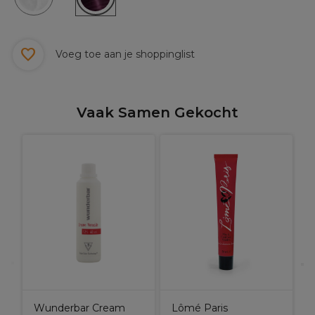
Voeg toe aan je shoppinglist
Vaak Samen Gekocht
K
S
Wunderbar Cream
Lômé Paris