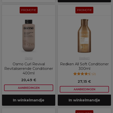
PROMOTIE
PROMOTIE
Osmo
Redken
Osmo Curl Revival
Redken All Soft Conditioner
Revitaliserende Conditioner
300ml
400ml
(
2
)
20,49 €
27,15 €
AANBIEDINGEN
AANBIEDINGEN
In winkelmandje
In winkelmandje