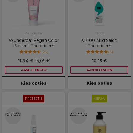
Wunderbar
XP100
Wunderbar Vegan Color
XP100 Mild Salon
Protect Conditioner
Conditioner
(
23
)
(
3
)
11,94 €
14,05 €
10,15 €
AANBIEDINGEN
AANBIEDINGEN
Kies opties
Kies opties
PROMOTIE
NIEUW
Meer opties
Meer opties
beschikbaar
beschikbaar