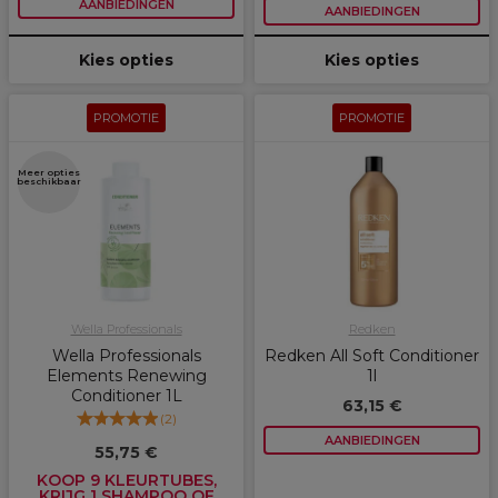
AANBIEDINGEN
AANBIEDINGEN
Kies opties
Kies opties
PROMOTIE
PROMOTIE
Meer opties
beschikbaar
Wella Professionals
Redken
Wella Professionals
Redken All Soft Conditioner
Elements Renewing
1l
Conditioner 1L
63,15 €
(
2
)
AANBIEDINGEN
55,75 €
KOOP 9 KLEURTUBES,
KRIJG 1 SHAMPOO OF