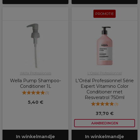
PROMOTIE
Wella Professionals
L'Oréal Professionnel
Wella Pump Shampoo-
L'Oréal Professionnel Série
Conditioner 1L
Expert Vitamino Color
Conditioner met
(
1
)
Resveratrol 750ml
5,40 €
(
1
)
37,70 €
AANBIEDINGEN
In winkelmandje
In winkelmandje