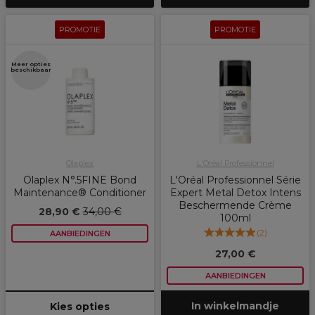
PROMOTIE
PROMOTIE
Meer opties
beschikbaar
Olaplex
L'Oréal Professionnel
Olaplex N°.5FINE Bond
L'Oréal Professionnel Série
Maintenance® Conditioner
Expert Metal Detox Intens
Beschermende Crème
28,90 €
34,00 €
100ml
(
2
)
AANBIEDINGEN
27,00 €
AANBIEDINGEN
In winkelmandje
Kies opties