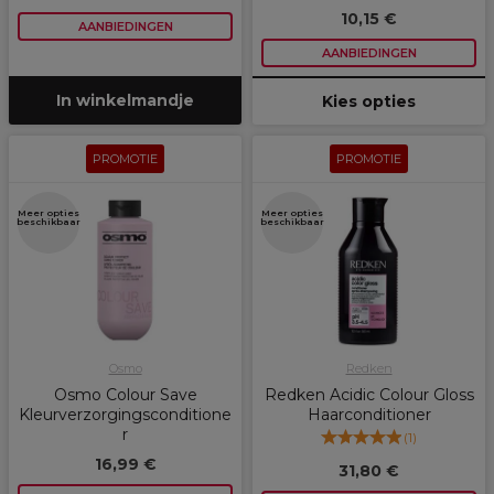
10,15 €
AANBIEDINGEN
AANBIEDINGEN
In winkelmandje
Kies opties
PROMOTIE
PROMOTIE
Meer opties
Meer opties
beschikbaar
beschikbaar
Osmo
Redken
Osmo Colour Save
Redken Acidic Colour Gloss
Kleurverzorgingsconditione
Haarconditioner
r
(
1
)
16,99 €
31,80 €