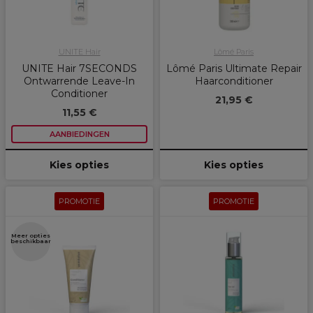
UNITE Hair
Lômé Paris
UNITE Hair 7SECONDS
Lômé Paris Ultimate Repair
Ontwarrende Leave-In
Haarconditioner
Conditioner
21,95 €
11,55 €
AANBIEDINGEN
Kies opties
Kies opties
PROMOTIE
PROMOTIE
Meer opties
beschikbaar