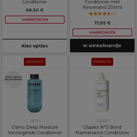
Conditioner
Conditioner met
Resveratrol 200ml
68,50 €
(
9
)
AANBIEDINGEN
17,65 €
AANBIEDINGEN
In winkelmandje
Kies opties
PROMOTIE
PROMOTIE
Meer opties
beschikbaar
Osmo
Olaplex
Osmo Deep Moisture
Olaplex N°.5 Bond
Verzorgende Conditioner
Maintenance Conditioner