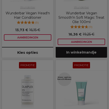
Wunderbar
Wunderbar
Wunderbar Vegan Head'n
Wunderbar Vegan
Hair Conditioner
Smooth'n Soft Magic Treat
Olie 100ml
(
9
)
(
11
)
13,73 €
16,15 €
16,36 €
19,25 €
AANBIEDINGEN
AANBIEDINGEN
In winkelmandje
Kies opties
PROMOTIE
PROMOTIE
Meer opties
beschikbaar