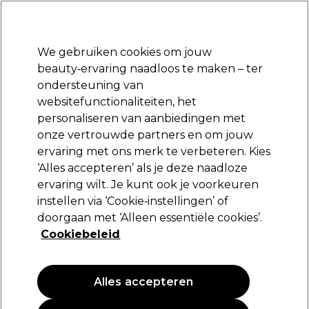
Klaar om je aan te melden voor
-15 %
? Word lid van
Pro-Duo Prestige
en gebruik
RET15
op je eerste aankoop.
*Voorw. van toep.
We gebruiken cookies om jouw
Aanmelden
beauty‑ervaring naadloos te maken – ter
ondersteuning van
Merken
Deals
Haar
Elektra
Beauty
Salon interieur
websitefunctionaliteiten, het
Gratis Retourneren
personaliseren van aanbiedingen met
jdag
Gratis bezorging vanaf slechts 
onze vertrouwde partners en om jouw
Conditioner
Haar
Haarverzorging
ervaring met ons merk te verbeteren. Kies
‘Alles accepteren’ als je deze naadloze
Conditioner
ervaring wilt. Je kunt ook je voorkeuren
instellen via ‘Cookie‑instellingen’ of
doorgaan met ‘Alleen essentiële cookies’.
Cookiebeleid
Filters
Sorteren op:
Populariteit
Alles accepteren