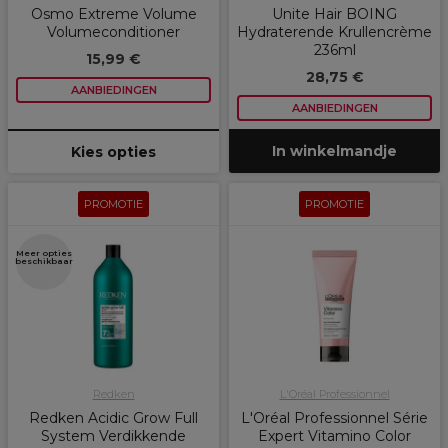
Osmo Extreme Volume
Unite Hair BOING
Volumeconditioner
Hydraterende Krullencrème
236ml
15,99 €
28,75 €
AANBIEDINGEN
AANBIEDINGEN
In winkelmandje
Kies opties
PROMOTIE
PROMOTIE
Meer opties
beschikbaar
Redken
L'Oréal Professionnel
Redken Acidic Grow Full
L'Oréal Professionnel Série
System Verdikkende
Expert Vitamino Color