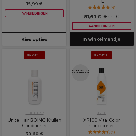
1L
15,99 €
(
4
)
AANBIEDINGEN
81,60 €
96,00 €
AANBIEDINGEN
In winkelmandje
Kies opties
PROMOTIE
PROMOTIE
Meer opties
beschikbaar
UNITE Hair
XP100
Unite Hair BOING Krullen
XP100 Vital Color
Conditioner
Conditioner
(
5
)
30,60 €