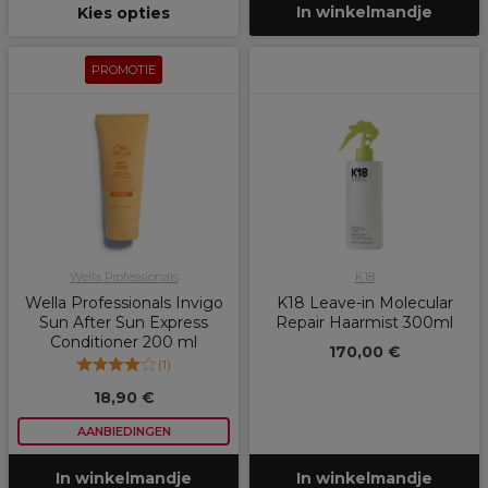
In winkelmandje
Kies opties
PROMOTIE
Wella Professionals
K18
Wella Professionals Invigo
K18 Leave-in Molecular
Sun After Sun Express
Repair Haarmist 300ml
Conditioner 200 ml
170,00 €
(
1
)
18,90 €
AANBIEDINGEN
In winkelmandje
In winkelmandje