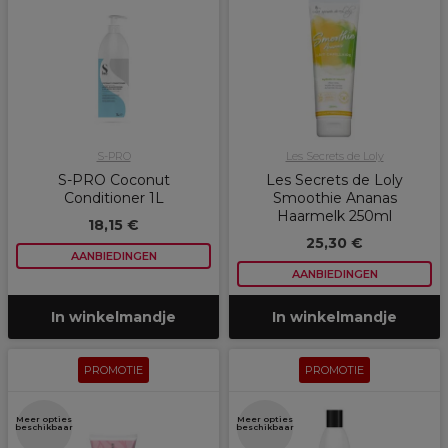
S-PRO
Les Secrets de Loly
S-PRO Coconut
Les Secrets de Loly
Conditioner 1L
Smoothie Ananas
Haarmelk 250ml
18,15 €
25,30 €
AANBIEDINGEN
AANBIEDINGEN
In winkelmandje
In winkelmandje
PROMOTIE
PROMOTIE
Meer opties
Meer opties
beschikbaar
beschikbaar