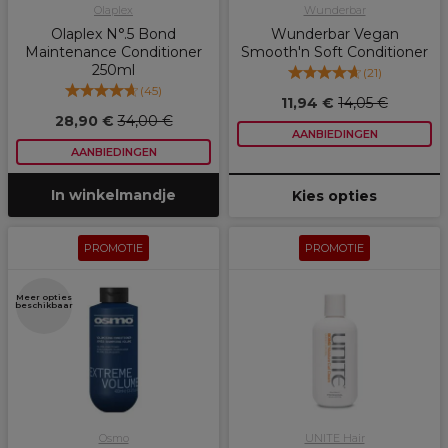
Olaplex
Wunderbar
Olaplex N°.5 Bond
Wunderbar Vegan
Maintenance Conditioner
Smooth'n Soft Conditioner
250ml
(
21
)
(
45
)
11,94 €
14,05 €
28,90 €
34,00 €
AANBIEDINGEN
AANBIEDINGEN
In winkelmandje
Kies opties
PROMOTIE
PROMOTIE
Meer opties
beschikbaar
Osmo
UNITE Hair