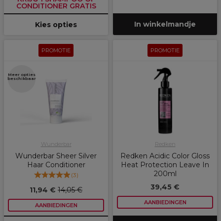
CONDITIONER GRATIS
In winkelmandje
Kies opties
PROMOTIE
PROMOTIE
Meer opties
beschikbaar
Wunderbar
Redken
Wunderbar Sheer Silver
Redken Acidic Color Gloss
Haar Conditioner
Heat Protection Leave In
200ml
(
3
)
39,45 €
11,94 €
14,05 €
AANBIEDINGEN
AANBIEDINGEN