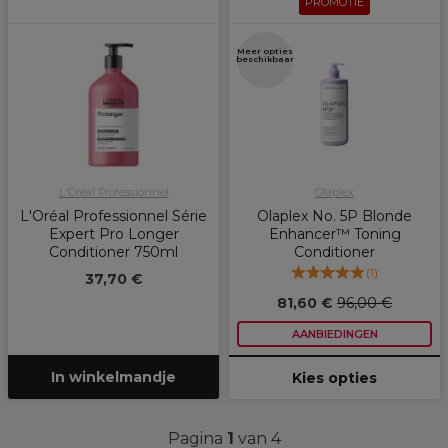
PROMOTIE
Meer opties
beschikbaar
L'Oréal Professionnel
Olaplex
L'Oréal Professionnel Série
Olaplex No. 5P Blonde
Expert Pro Longer
Enhancer™ Toning
Conditioner 750ml
Conditioner
(
1
)
37,70 €
81,60 €
96,00 €
AANBIEDINGEN
In winkelmandje
Kies opties
Pagina
1
van 4