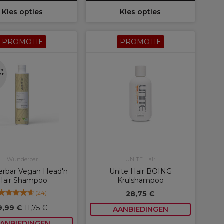
Kies opties
Kies opties
PROMOTIE
PROMOTIE
es
ar
Wunderbar
UNITE Hair
rbar Vegan Head'n
Unite Hair BOING
Hair Shampoo
Krulshampoo
(
24
)
28,75 €
9,99 €
11,75 €
AANBIEDINGEN
ANBIEDINGEN