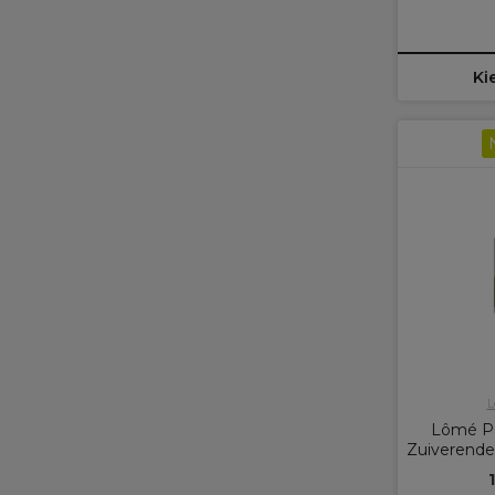
Ki
L
Lômé Pa
Zuiverend