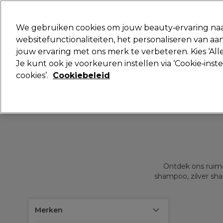
Klaar om je aan te melden voor
We gebruiken cookies om jouw beauty‑ervaring naa
websitefunctionaliteiten, het personaliseren van 
jouw ervaring met ons merk te verbeteren. Kies ‘Alle
Merken
Deals
Haar
Elektra
Je kunt ook je voorkeuren instellen via ‘Cookie‑inst
cookies’.
Cookiebeleid
Volgende dag geleverd*
Na verzending, maandag t/m vrijdag
Ontdek ons ruime
shampoo, zilver shampoo e
Merken