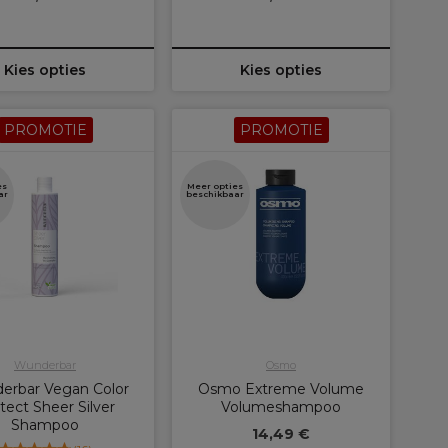
Kies opties
Kies opties
PROMOTIE
PROMOTIE
es
Meer opties
ar
beschikbaar
Wunderbar
Osmo
erbar Vegan Color
Osmo Extreme Volume
tect Sheer Silver
Volumeshampoo
Shampoo
14,49 €