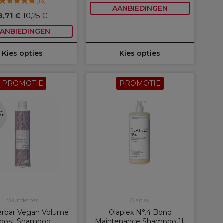
(
16
)
AANBIEDINGEN
8,71 €
10,25 €
ANBIEDINGEN
Kies opties
Kies opties
PROMOTIE
PROMOTIE
es
ar
Wunderbar
Olaplex
rbar Vegan Volume
Olaplex N°.4 Bond
oost Shampoo
Maintenance Shampoo 1L