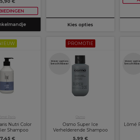
15,90 €
BIEDINGEN
inkelmandje
Kies opties
NIEUW
PROMOTIE
Meer opties
Meer opti
beschikbaar
beschikba
ômé Paris
Osmo
is Nutri Color
Osmo Super Ice
Lômé P
fier Shampoo
Verhelderende Shampoo
17,45 €
5,99 €