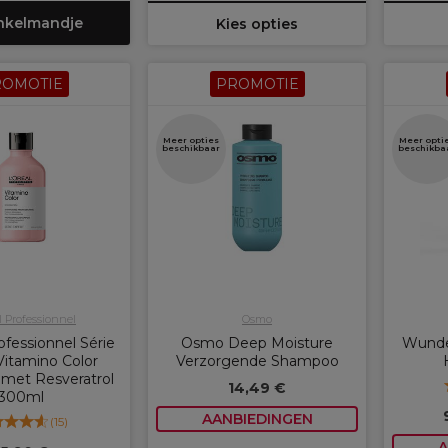
inkelmandje
Kies opties
ROMOTIE
PROMOTIE
Meer opties
Meer opti
beschikbaar
beschikba
l Professionnel
Osmo
ofessionnel Série
Osmo Deep Moisture
Wunde
Vitamino Color
Verzorgende Shampoo
met Resveratrol
14,49 €
300ml
AANBIEDINGEN
(
15
)
A