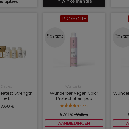
In winkelmandje
es opties
PROMOTIE
Meer opties
Meer opti
beschikbaar
beschikba
Olaplex
Wunderbar
reatest Strength
Wunderbar Vegan Color
Wunder
Set
Protect Shampoo
(
34
)
37,60 €
8,71 €
10,25 €
AANBIEDINGEN
A