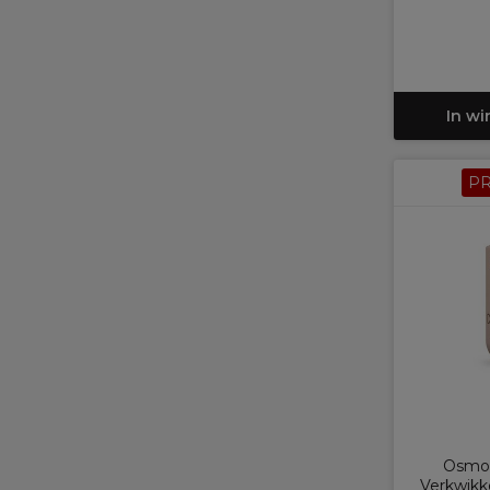
In w
P
Osmo 
Verkwik