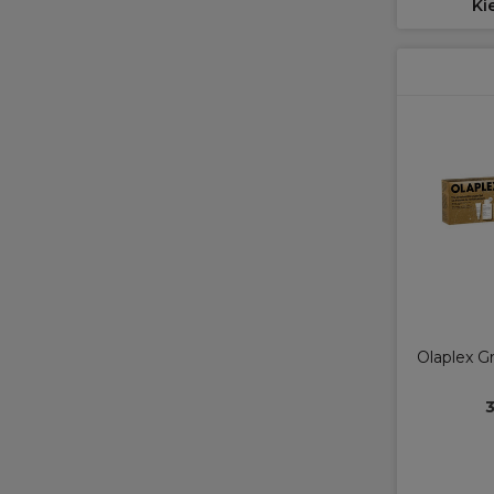
Ki
Olaplex G