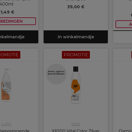
400ml
39,00 €
21,49 €
BIEDINGEN
A
inkelmandje
In winkelmandje
ROMOTIE
PROMOTIE
Meer opties
beschikbaar
S-PRO
XP100
iepreinigende
XP100 Vital Color Zilver
Osmo 