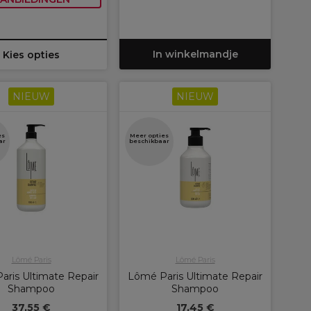
In winkelmandje
Kies opties
NIEUW
NIEUW
es
Meer opties
ar
beschikbaar
Lômé Paris
Lômé Paris
aris Ultimate Repair
Lômé Paris Ultimate Repair
Shampoo
Shampoo
37,55 €
17,45 €