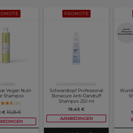
ROMOTIE
PROMOTIE
Meer
kleuren
beschikba
underbar
Schwarzkopf Professional
ar Vegan Nutri
Schwarzkopf Professional
Wunde
ir Shampoo
Bonacure Anti-Dandruff
S
Shampoo 250 ml
(
29
)
19,45 €
1 €
10,25 €
AANBIEDINGEN
BIEDINGEN