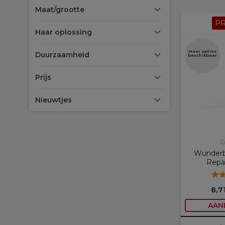
Maat/grootte
P
Haar oplossing
Meer opties
Duurzaamheid
beschikbaar
Prijs
Nieuwtjes
W
Wunderb
Repa
8,7
AAN