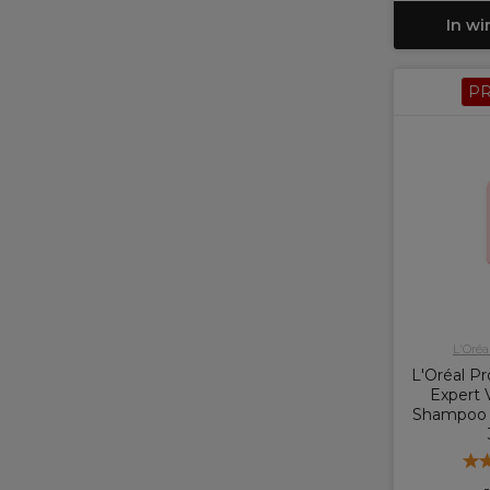
In w
P
L'Oréa
L'Oréal Pr
Expert 
Shampoo 