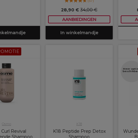
(
57
)
28,90 €
34,00 €
AANBIEDINGEN
A
inkelmandje
In winkelmandje
ROMOTIE
Meer opti
beschikba
Osmo
K18
Curl Revival
K18 Peptide Prep Detox
Wunde
kende Shampoo
Shampoo
B