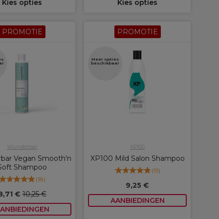
Kies opties
Kies opties
PROMOTIE
PROMOTIE
es
Meer opties
ar
beschikbaar
Wunderbar
XP100
bar Vegan Smooth'n
XP100 Mild Salon Shampoo
Soft Shampoo
(
15
)
(
18
)
9,25 €
8,71 €
10,25 €
AANBIEDINGEN
ANBIEDINGEN