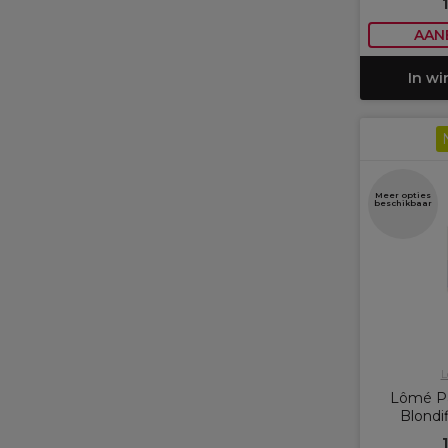
AAN
In w
Meer opties
beschikbaar
L
Lômé Par
Blondi