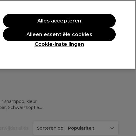
rste aankoop.
*Voorw. van toep.
Alles accepteren
Aanmelden
Alleen essentiële cookies
n
Inspiratie
Professionele Awards
Cookie-instellingen
ir shampoo, kleur
erwijder alles
Sorteren op:
Populariteit