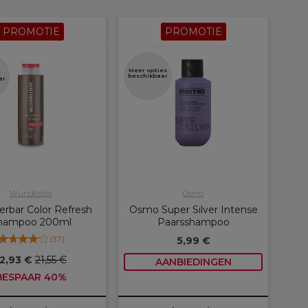
PROMOTIE
PROMOTIE
Meer opties
beschikbaar
ar
Wunderbar
Osmo
rbar Color Refresh
Osmo Super Silver Intense
hampoo 200ml
Paarsshampoo
(
37
)
5,99 €
12,93 €
21,55 €
AANBIEDINGEN
BESPAAR 40%