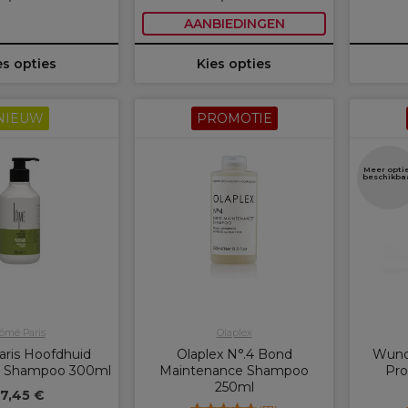
AANBIEDINGEN
es opties
Kies opties
NIEUW
PROMOTIE
Meer opti
beschikba
ômé Paris
Olaplex
ris Hoofdhuid
Olaplex N°.4 Bond
Wund
e Shampoo 300ml
Maintenance Shampoo
Pro
250ml
17,45 €