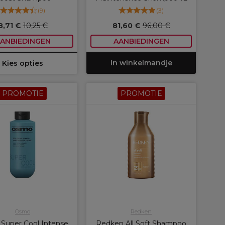
(
9
)
(
3
)
8,71 €
10,25 €
81,60 €
96,00 €
ANBIEDINGEN
AANBIEDINGEN
In winkelmandje
Kies opties
PROMOTIE
PROMOTIE
Osmo
Redken
Super Cool Intense
Redken All Soft Shampoo