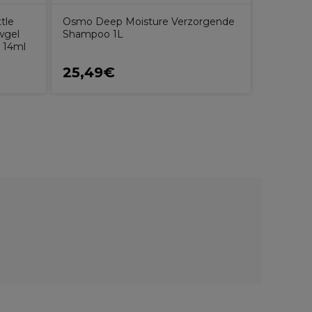
tle
Osmo Deep Moisture Verzorgende
uwgel
Shampoo 1L
e 14ml
25,49€
26,22