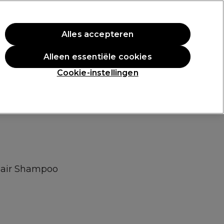
rste aankoop.
*Voorw. van toep.
Alles accepteren
Aanmelden
Alleen essentiële cookies
n
Inspiratie
Professionele Awards
Cookie-instellingen
pair Shampoo