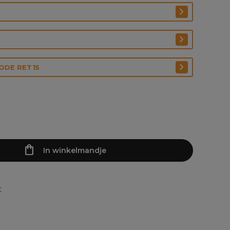
CODE RET15
In winkelmandje
t