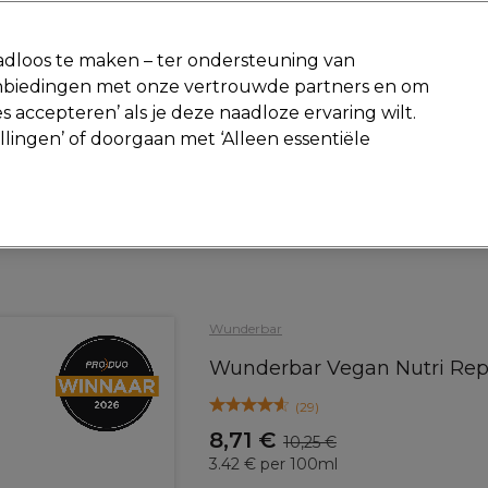
-15 %
? Word lid van
Pro-Duo Prestige
en gebruik
RET15
op je ee
dloos te maken – ter ondersteuning van
aanbiedingen met onze vertrouwde partners en om
Zoeken
s accepteren’ als je deze naadloze ervaring wilt.
Beauty
Salon interieur
Mannen
Vegan
Nieuwe producte
ellingen’ of doorgaan met ‘Alleen essentiële
Gratis Retourneren
Gratis bezorging vanaf slechts €40
Haar
Haarverzorging
Shampoo
Wunderbar
Wunderbar Vegan Nutri Re
(
29
)
8,71 €
10,25 €
3.42 € per 100ml