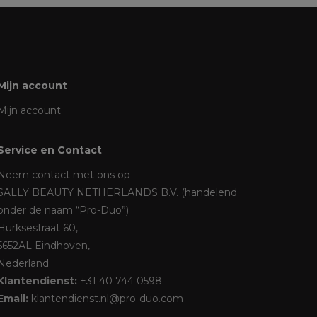
Mijn account
Mijn account
Service en Contact
Neem contact met ons op
SALLY BEAUTY NETHERLANDS B.V. (handelend
onder de naam “Pro-Duo”)
Hurksestraat 60,
5652AL Eindhoven,
Nederland
Klantendienst:
+31 40 744 0598
Email:
klantendienst.nl@pro-duo.com