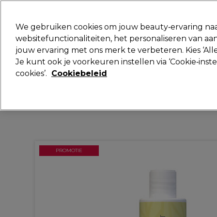
Klaar om je aan te melden voor
We gebruiken cookies om jouw beauty‑ervaring naa
websitefunctionaliteiten, het personaliseren van 
jouw ervaring met ons merk te verbeteren. Kies ‘Alle
Merken
Deals
Haar
Elektra
Je kunt ook je voorkeuren instellen via ‘Cookie‑inst
cookies’.
Cookiebeleid
Volgende dag geleverd*
Na verzending, maandag t/m vrijdag
PROMOTIE