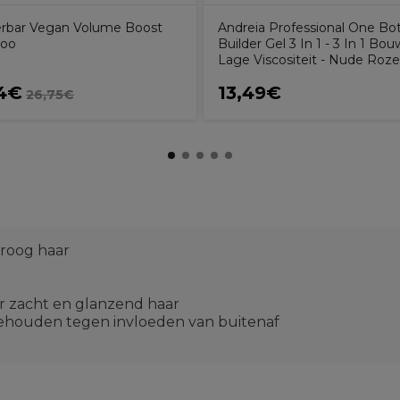
bar Vegan Volume Boost
Andreia Professional One Bot
oo
Builder Gel 3 In 1 - 3 In 1 Bo
Lage Viscositeit - Nude Roz
4€
13,49€
26,75€
roog haar
or zacht en glanzend haar
behouden tegen invloeden van buitenaf