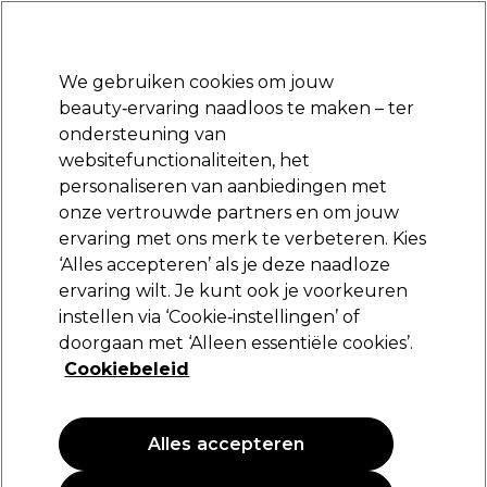
Klaar om je aan te melden voor
-15 %
? Word lid van
Pro-Duo Prestige
en gebruik
RET15
op je eerste aankoop.
*Voorw. van toep.
We gebruiken cookies om jouw
Aanmelden
beauty‑ervaring naadloos te maken – ter
ondersteuning van
Merken
Deals
Haar
Elektra
Beauty
Salon interieur
websitefunctionaliteiten, het
Volgende dag geleverd*
personaliseren van aanbiedingen met
Na verzending, maandag t/m vrijdag
onze vertrouwde partners en om jouw
ervaring met ons merk te verbeteren. Kies
Wahl
‘Alles accepteren’ als je deze naadloze
ervaring wilt. Je kunt ook je voorkeuren
Wahl Vanish Folie met Mes
instellen via ‘Cookie‑instellingen’ of
(
0
)
doorgaan met ‘Alleen essentiële cookies’.
47,95 €
Cookiebeleid
Alles accepteren