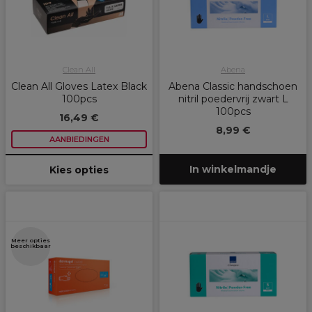
Clean All
Abena
Clean All Gloves Latex Black
Abena Classic handschoen
100pcs
nitril poedervrij zwart L
100pcs
16,49 €
8,99 €
AANBIEDINGEN
In winkelmandje
Kies opties
Meer opties
beschikbaar