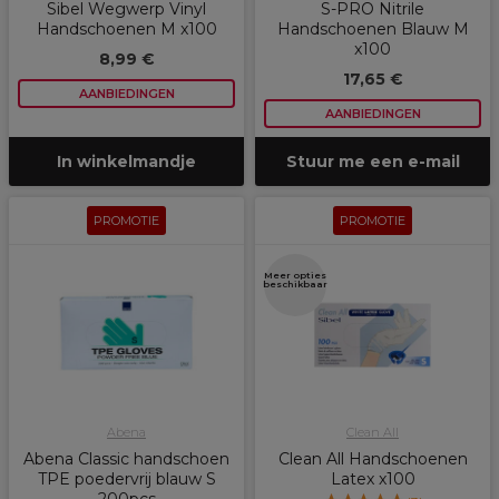
Sibel Wegwerp Vinyl
S-PRO Nitrile
Handschoenen M x100
Handschoenen Blauw M
x100
8,99 €
17,65 €
AANBIEDINGEN
AANBIEDINGEN
In winkelmandje
Stuur me een e-mail
PROMOTIE
PROMOTIE
Meer opties
beschikbaar
Abena
Clean All
Abena Classic handschoen
Clean All Handschoenen
TPE poedervrij blauw S
Latex x100