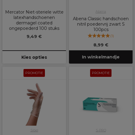
Mercator Niet-steriele witte
Abena
latexhandschoenen
Abena Classic handschoen
dermagel coated
nitril poedervrij zwart S
ongepoederd 100 stuks
100pcs
(
1
)
9,49 €
8,99 €
In winkelmandje
Kies opties
PROMOTIE
PROMOTIE
Sibel
S-PRO