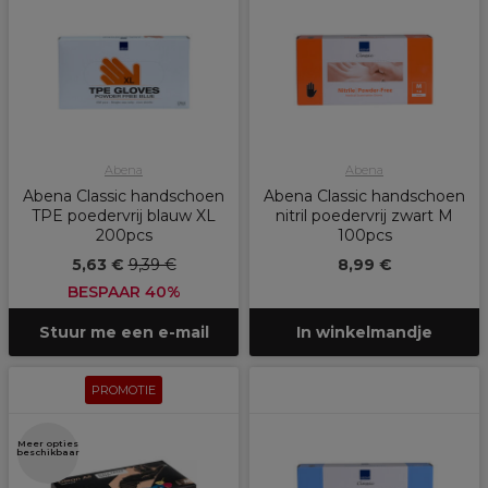
Abena
Abena
Abena Classic handschoen
Abena Classic handschoen
TPE poedervrij blauw XL
nitril poedervrij zwart M
200pcs
100pcs
5,63 €
9,39 €
8,99 €
BESPAAR 40%
Stuur me een e-mail
In winkelmandje
PROMOTIE
Meer opties
beschikbaar