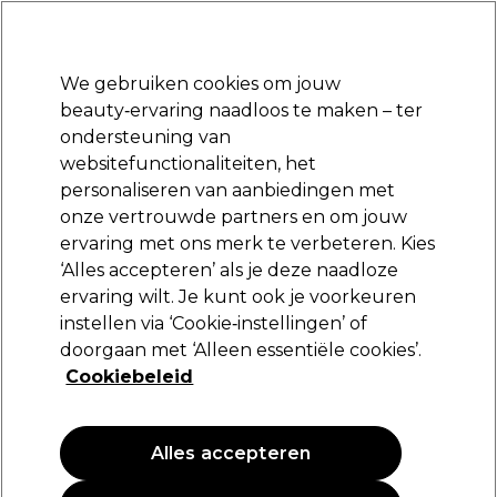
Klaar om je aan te melden voor
-15 %
? Word lid van
Pro-Duo Prestige
en gebruik
RET15
op je eerste aankoop.
*Voorw. van toep.
We gebruiken cookies om jouw
Aanmelden
beauty‑ervaring naadloos te maken – ter
ondersteuning van
Merken
Deals
Haar
Elektra
Beauty
Salon interieur
websitefunctionaliteiten, het
Volgende dag geleverd*
personaliseren van aanbiedingen met
Na verzending, maandag t/m vrijdag
onze vertrouwde partners en om jouw
Handschoenen
Haar
Kappers Tools
ervaring met ons merk te verbeteren. Kies
‘Alles accepteren’ als je deze naadloze
Handschoenen
ervaring wilt. Je kunt ook je voorkeuren
instellen via ‘Cookie‑instellingen’ of
doorgaan met ‘Alleen essentiële cookies’.
Cookiebeleid
Filters
Sorteren op:
Populariteit
Alles accepteren