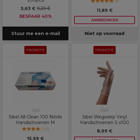
200pcs
(
3
)
5,63 €
9,39 €
11,89 €
BESPAAR 40%
AANBIEDINGEN
Stuur me een e-mail
Niet op voorraad
PROMOTIE
PROMOTIE
Sibel
Sibel
Sibel All Clean 100 Nitrile
Sibel Wegwerp Vinyl
Handschoenen M
Handschoenen S x100
(
1
)
8,99 €
15,99 €