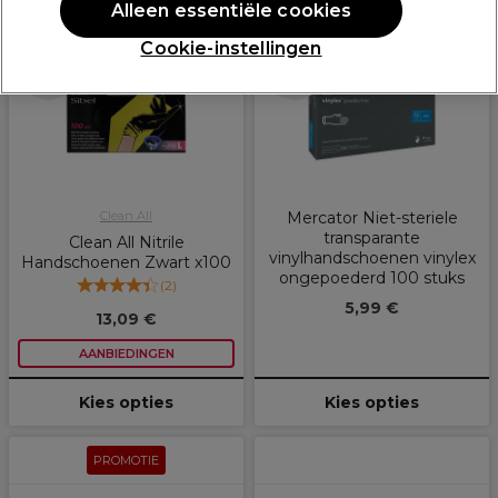
PROMOTIE
Alleen essentiële cookies
Cookie-instellingen
Meer opties
Meer opties
beschikbaar
beschikbaar
Clean All
Mercator Niet-steriele
transparante
Clean All Nitrile
vinylhandschoenen vinylex
Handschoenen Zwart x100
ongepoederd 100 stuks
(
2
)
5,99 €
13,09 €
AANBIEDINGEN
Kies opties
Kies opties
PROMOTIE