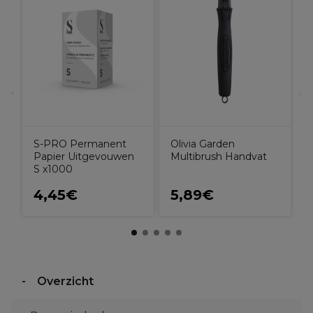
S
e
K
l
1
S-PRO Permanent
Olivia Garden
Papier Uitgevouwen
Multibrush Handvat
S x1000
4,45€
5,89€
Overzicht