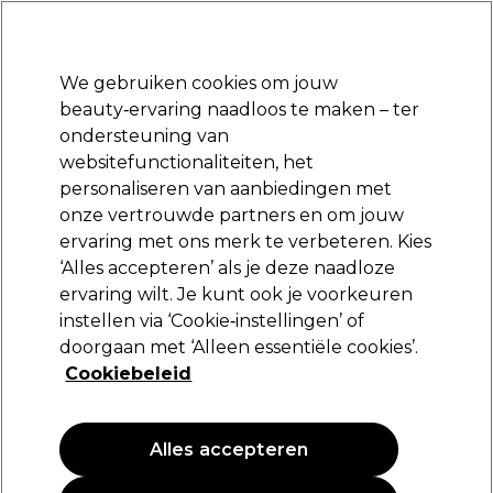
Klaar om je aan te melden voor
-15 %
? Word lid van
Pro-Duo Prestige
en gebruik
RET15
op je eerste aankoop.
*Voorw. van toep.
We gebruiken cookies om jouw
Aanmelden
beauty‑ervaring naadloos te maken – ter
ondersteuning van
Merken
Deals
Haar
Elektra
Beauty
Salon interieur
websitefunctionaliteiten, het
Volgende dag geleverd*
personaliseren van aanbiedingen met
Na verzending, maandag t/m vrijdag
onze vertrouwde partners en om jouw
ervaring met ons merk te verbeteren. Kies
Eugène Perma Professionnel
‘Alles accepteren’ als je deze naadloze
ervaring wilt. Je kunt ook je voorkeuren
Eugène Perma Attentive Fixation 1L
instellen via ‘Cookie‑instellingen’ of
(
0
)
doorgaan met ‘Alleen essentiële cookies’.
29,70 €
Cookiebeleid
49,50 €
4.95 € per 100ml
Alles accepteren
PROMOTIE