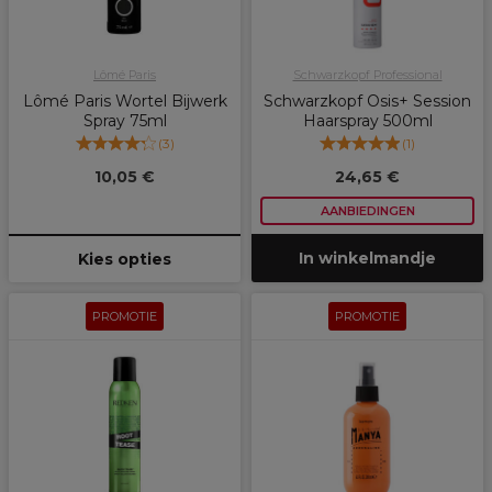
Lômé Paris
Schwarzkopf Professional
Lômé Paris Wortel Bijwerk
Schwarzkopf Osis+ Session
Spray 75ml
Haarspray 500ml
(
3
)
(
1
)
10,05 €
24,65 €
AANBIEDINGEN
In winkelmandje
Kies opties
PROMOTIE
PROMOTIE