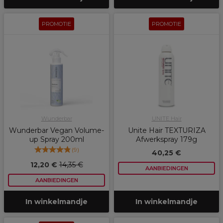
PROMOTIE
PROMOTIE
Wunderbar
UNITE Hair
Wunderbar Vegan Volume-
Unite Hair TEXTURIZA
up Spray 200ml
Afwerkspray 179g
(
9
)
40,25 €
12,20 €
14,35 €
AANBIEDINGEN
AANBIEDINGEN
In winkelmandje
In winkelmandje