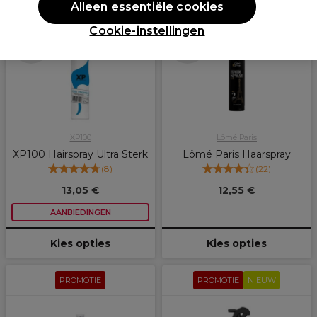
PROMOTIE
Alleen essentiële cookies
Cookie-instellingen
Meer opties
Meer opties
beschikbaar
beschikbaar
XP100
Lômé Paris
XP100 Hairspray Ultra Sterk
Lômé Paris Haarspray
(
8
)
(
22
)
13,05 €
12,55 €
AANBIEDINGEN
Kies opties
Kies opties
PROMOTIE
PROMOTIE
NIEUW