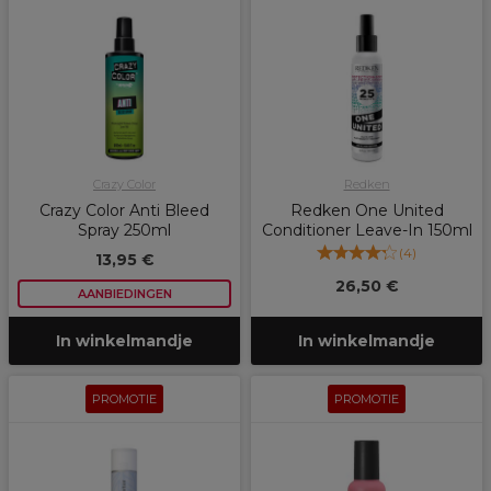
Crazy Color
Redken
Crazy Color Anti Bleed
Redken One United
Spray 250ml
Conditioner Leave-In 150ml
(
4
)
13,95 €
26,50 €
AANBIEDINGEN
In winkelmandje
In winkelmandje
PROMOTIE
PROMOTIE