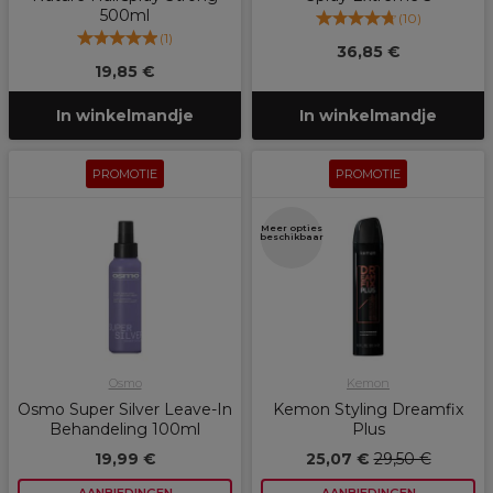
500ml
(
10
)
(
1
)
36,85 €
19,85 €
In winkelmandje
In winkelmandje
PROMOTIE
PROMOTIE
Meer opties
beschikbaar
Osmo
Kemon
Osmo Super Silver Leave-In
Kemon Styling Dreamfix
Behandeling 100ml
Plus
19,99 €
25,07 €
29,50 €