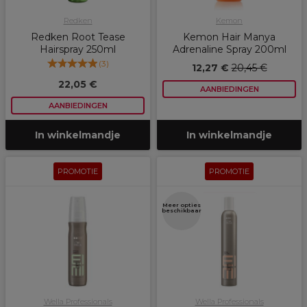
Redken
Kemon
Redken Root Tease
Kemon Hair Manya
Hairspray 250ml
Adrenaline Spray 200ml
(
3
)
12,27 €
20,45 €
22,05 €
AANBIEDINGEN
AANBIEDINGEN
In winkelmandje
In winkelmandje
PROMOTIE
PROMOTIE
Meer opties
beschikbaar
Wella Professionals
Wella Professionals