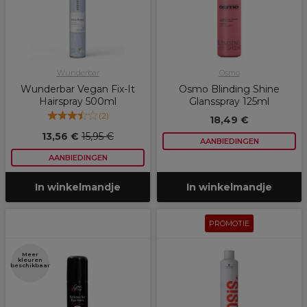
Wunderbar
Osmo
Wunderbar Vegan Fix-It
Osmo Blinding Shine
Hairspray 500ml
Glansspray 125ml
(
2
)
18,49 €
13,56 €
15,95 €
AANBIEDINGEN
AANBIEDINGEN
In winkelmandje
In winkelmandje
PROMOTIE
Meer
kleuren
beschikbaar