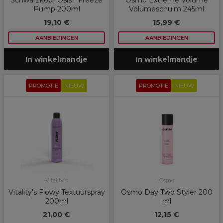
Schwarzkopf Osis+ Freeze
Osmo Extreme Volume
Pump 200ml
Volumeschuim 245ml
19,10 €
15,99 €
AANBIEDINGEN
AANBIEDINGEN
In winkelmandje
In winkelmandje
PROMOTIE
NIEUW
PROMOTIE
NIEUW
Vitality's
Osmo
Vitality's Flowy Textuurspray
Osmo Day Two Styler 200
200ml
ml
21,00 €
12,15 €