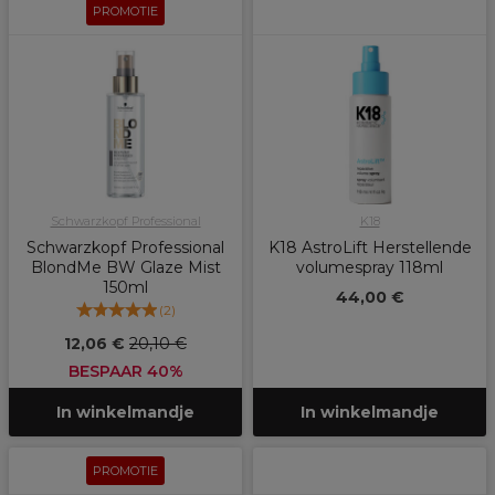
PROMOTIE
Schwarzkopf Professional
K18
Schwarzkopf Professional
K18 AstroLift Herstellende
BlondMe BW Glaze Mist
volumespray 118ml
150ml
44,00 €
(
2
)
12,06 €
20,10 €
BESPAAR 40%
In winkelmandje
In winkelmandje
PROMOTIE