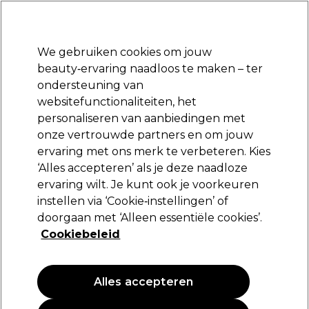
Klaar om je aan te melden voor
-15 %
? Word lid van
Pro-Duo Prestige
en gebruik
RET15
op je eerste aankoop.
*Voorw. van toep.
We gebruiken cookies om jouw
Aanmelden
beauty‑ervaring naadloos te maken – ter
ondersteuning van
Merken
Deals
Haar
Elektra
Beauty
Salon interieur
websitefunctionaliteiten, het
Volgende dag geleverd*
personaliseren van aanbiedingen met
Na verzending, maandag t/m vrijdag
onze vertrouwde partners en om jouw
Haarspray en haarlak
Haar
Styling
ervaring met ons merk te verbeteren. Kies
‘Alles accepteren’ als je deze naadloze
Haarspray en haarlak
ervaring wilt. Je kunt ook je voorkeuren
instellen via ‘Cookie‑instellingen’ of
doorgaan met ‘Alleen essentiële cookies’.
Cookiebeleid
Filters
Sorteren op:
Populariteit
Alles accepteren