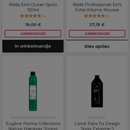
Wella Eimi Ocean Spritz
Wella Professionals Eimi
150ml
Extra Volume Mousse
(
2
)
(
8
)
19,00 €
27,15 €
AANBIEDINGEN
AANBIEDINGEN
In winkelmandje
Kies opties
Eugène Perma Professionnel
Lômé Paris
Eugène Perma Collections
Lômé Paris Fix Design
Nature Hairspray Strong
Spray Extreme 5