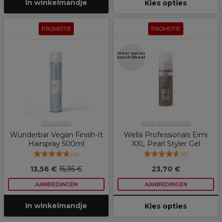
In winkelmandje
Kies opties
PROMOTIE
PROMOTIE
Meer opties
beschikbaar
Wunderbar
Wella Professionals
Wunderbar Vegan Finish-It
Wella Professionals Eimi
Hairspray 500ml
XXL Pearl Styler Gel
(
4
)
(
6
)
13,56 €
15,95 €
23,70 €
AANBIEDINGEN
AANBIEDINGEN
In winkelmandje
Kies opties