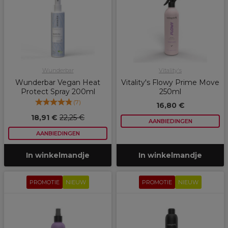
Wunderbar
Vitality's
Wunderbar Vegan Heat
Vitality's Flowy Prime Move
Protect Spray 200ml
250ml
(
7
)
16,80 €
18,91 €
22,25 €
AANBIEDINGEN
AANBIEDINGEN
In winkelmandje
In winkelmandje
PROMOTIE
NIEUW
PROMOTIE
NIEUW