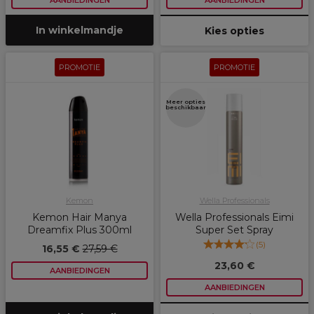
AANBIEDINGEN
AANBIEDINGEN
In winkelmandje
Kies opties
PROMOTIE
PROMOTIE
Meer opties
beschikbaar
Kemon
Wella Professionals
Kemon Hair Manya
Wella Professionals Eimi
Dreamfix Plus 300ml
Super Set Spray
(
5
)
16,55 €
27,59 €
23,60 €
AANBIEDINGEN
AANBIEDINGEN