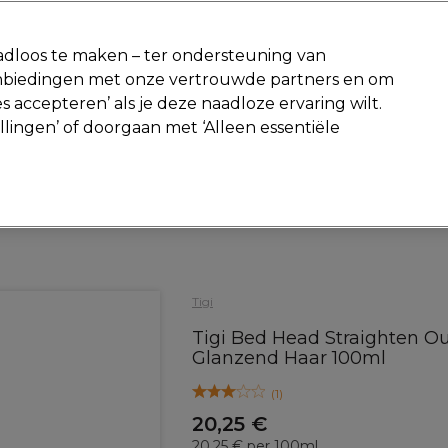
-15 %
? Word lid van
Pro-Duo Prestige
en gebruik
RET15
op je ee
dloos te maken – ter ondersteuning van
aanbiedingen met onze vertrouwde partners en om
Zoeken
s accepteren’ als je deze naadloze ervaring wilt.
Beauty
Salon interieur
Mannen
Vegan
Nieuwe producte
ellingen’ of doorgaan met ‘Alleen essentiële
Gratis Retourneren
Gratis bezorging vanaf slechts €40
Haar
Styling
Hittebescherming
Tigi
Tigi Bed Head Straighten O
Glanzend Haar 100ml
(
1
)
20,25 €
20.25 € per 100ml