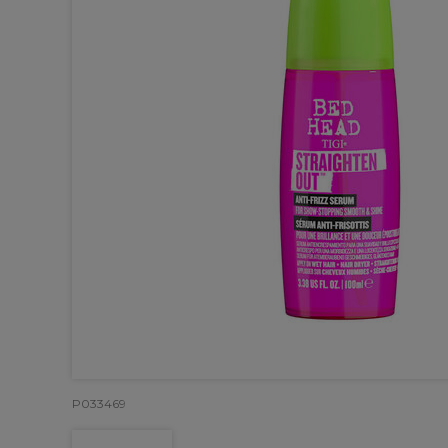
P033469