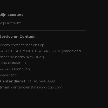
Mijn account
Mijn account
Service en Contact
Neem contact met ons op
SALLY BEAUTY NETHERLANDS B.V. (handelend
onder de naam “Pro-Duo”)
Hurksestraat 60,
5652AL Eindhoven,
Nederland
Klantendienst:
+31 40 744 0598
Email:
klantendienst.nl@pro-duo.com