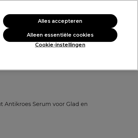
rste aankoop.
*Voorw. van toep.
Alles accepteren
Aanmelden
Alleen essentiële cookies
n
Inspiratie
Professionele Awards
Cookie-instellingen
ut Antikroes Serum voor Glad en