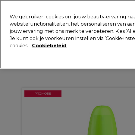
Klaar om je aan te melden voor
We gebruiken cookies om jouw beauty‑ervaring naa
websitefunctionaliteiten, het personaliseren van 
jouw ervaring met ons merk te verbeteren. Kies ‘Alle
Merken
Deals
Haar
Elektra
Je kunt ook je voorkeuren instellen via ‘Cookie‑inst
cookies’.
Cookiebeleid
Volgende dag geleverd*
Na verzending, maandag t/m vrijdag
PROMOTIE