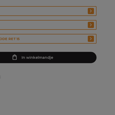
CODE RET15
In winkelmandje
t