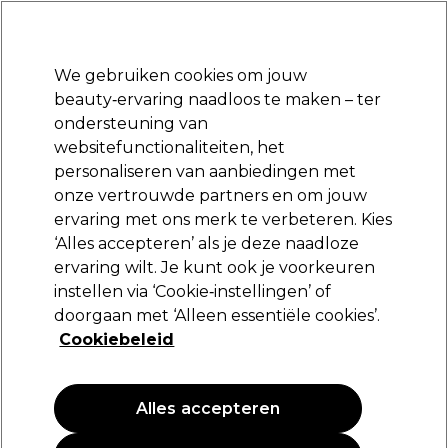
Klaar om je aan te melden voor
-15 %
? Word lid van
Pro-Duo Prestige
en gebruik
RET15
op je eerste aankoop.
*Voorw. van toep.
We gebruiken cookies om jouw
Aanmelden
beauty‑ervaring naadloos te maken – ter
ondersteuning van
Merken
Deals
Haar
Elektra
Beauty
Salon interieur
websitefunctionaliteiten, het
Volgende dag geleverd*
personaliseren van aanbiedingen met
Na verzending, maandag t/m vrijdag
onze vertrouwde partners en om jouw
ervaring met ons merk te verbeteren. Kies
L'Oréal Professionnel
‘Alles accepteren’ als je deze naadloze
ervaring wilt. Je kunt ook je voorkeuren
L'Oréal Professionnel Absolut Repair
Molecular Herstellend Serum, 250ml
instellen via ‘Cookie‑instellingen’ of
doorgaan met ‘Alleen essentiële cookies’.
(
0
)
Cookiebeleid
26,50 €
10.60 € per 100ml
Alles accepteren
PROMOTIE