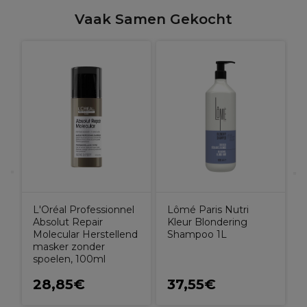
Vaak Samen Gekocht
L
S
R
P
L'Oréal Professionnel
Lômé Paris Nutri
Absolut Repair
Kleur Blondering
Molecular Herstellend
Shampoo 1L
masker zonder
spoelen, 100ml
28,85€
37,55€