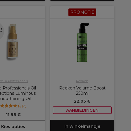
PROMOTIE
es
ar
Wella Professionals
Redken
a Professionals Oil
Redken Volume Boost
ections Luminous
250ml
moothening Oil
22,05 €
(
2
)
AANBIEDINGEN
11,95 €
In winkelmandje
Kies opties