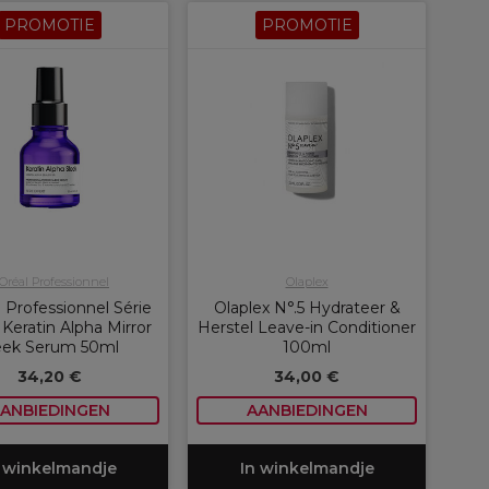
PROMOTIE
PROMOTIE
'Oréal Professionnel
Olaplex
 Professionnel Série
Olaplex N°.5 Hydrateer &
Keratin Alpha Mirror
Herstel Leave-in Conditioner
eek Serum 50ml
100ml
34,20 €
34,00 €
ANBIEDINGEN
AANBIEDINGEN
 winkelmandje
In winkelmandje