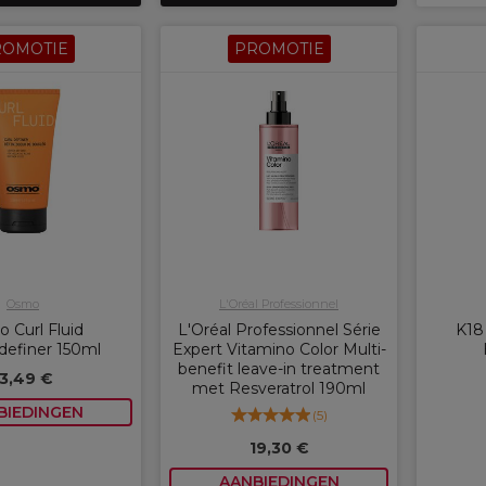
ROMOTIE
PROMOTIE
Osmo
L'Oréal Professionnel
 Curl Fluid
L'Oréal Professionnel Série
K18
definer 150ml
Expert Vitamino Color Multi-
benefit leave-in treatment
13,49 €
met Resveratrol 190ml
BIEDINGEN
(
5
)
19,30 €
AANBIEDINGEN