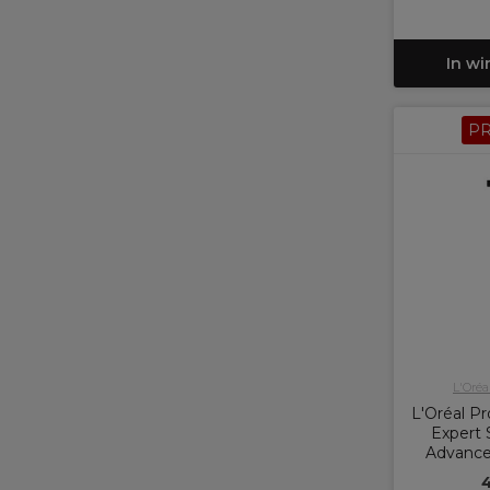
In w
P
L'Oréa
L'Oréal Pr
Expert 
Advance
4