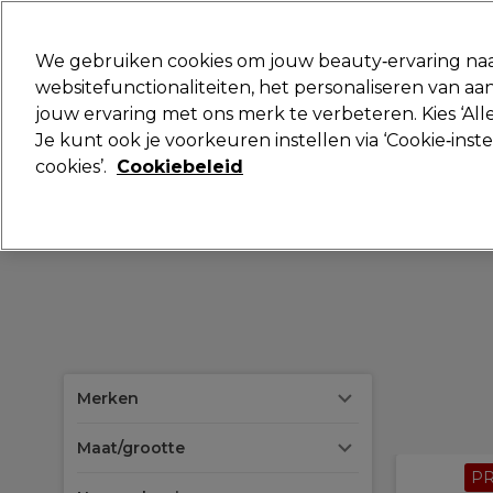
Klaar om je aan te melden voor
We gebruiken cookies om jouw beauty‑ervaring naa
websitefunctionaliteiten, het personaliseren van 
jouw ervaring met ons merk te verbeteren. Kies ‘Alle
Merken
Deals
Haar
Elektra
Je kunt ook je voorkeuren instellen via ‘Cookie‑inst
cookies’.
Cookiebeleid
Volgende dag geleverd*
Na verzending, maandag t/m vrijdag
Merken
Maat/grootte
P