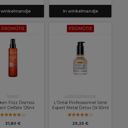
 winkelmandje
In winkelmandje
PROMOTIE
PROMOTIE
Redken
L'Oréal Professionnel
en Frizz Dismiss
L'Oréal Professionnel Série
ant Delfate 125ml
Expert Metal Detox Oil 50ml
(
3
)
(
2
)
31,80 €
29,25 €