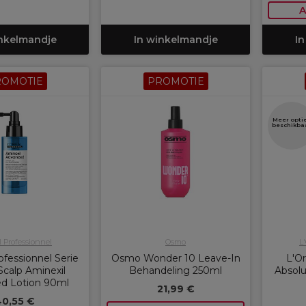
A
inkelmandje
In winkelmandje
In
ROMOTIE
PROMOTIE
Meer opti
beschikba
l Professionnel
Osmo
L
ofessionnel Serie
Osmo Wonder 10 Leave-In
L'Or
Scalp Aminexil
Behandeling 250ml
Absolu
d Lotion 90ml
21,99 €
0,55 €