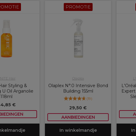
ROMOTIE
PROMOTIE
NITE Hair
Olaplex
L
Hair Styling &
Olaplex N°.0 Intensive Bond
L'Oréal
 U Oil Arganolie
Building 155ml
Expert 
118ml
Sl
(
19
)
4,85 €
29,50 €
BIEDINGEN
A
AANBIEDINGEN
inkelmandje
In winkelmandje
In