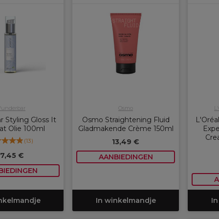
underbar
Osmo
L
Styling Gloss It
Osmo Straightening Fluid
L'Oréal
at Olie 100ml
Gladmakende Crème 150ml
Expe
Cre
(
13
)
13,49 €
17,45 €
AANBIEDINGEN
BIEDINGEN
A
inkelmandje
In winkelmandje
In