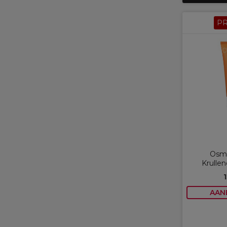
P
Osmo
Krullen
AAN