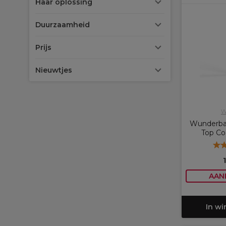
Haar oplossing
Duurzaamheid
Prijs
Nieuwtjes
W
Wunderbar 
Top Co
AAN
In w