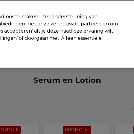
-15 %
? Word lid van
Pro-Duo Prestige
en gebruik
RET15
op je ee
dloos te maken – ter ondersteuning van
aanbiedingen met onze vertrouwde partners en om
Zoeken
s accepteren’ als je deze naadloze ervaring wilt.
Beauty
Salon interieur
Mannen
Vegan
Nieuwe producte
ellingen’ of doorgaan met ‘Alleen essentiële
Gratis Retourneren
Gratis bezorging vanaf slechts €40
Haar
Styling
Serum en Lotion
Serum en Lotion
V
ROMOTIE
PROMOTIE