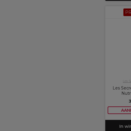
P
Les S
Les Secre
Nutr
AAN
In w