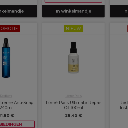
inkelmandje
In winkelmandje
In
ROMOTIE
NIEUW
Redken
Lômé Paris
treme Anti-Snap
Lômé Paris Ultimate Repair
Redk
240ml
Oil 100ml
Inst
31,80 €
28,45 €
BIEDINGEN