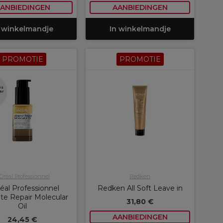
ANBIEDINGEN
AANBIEDINGEN
 winkelmandje
In winkelmandje
PROMOTIE
PROMOTIE
es
ar
'Oréal Professionnel
Redken
éal Professionnel
Redken All Soft Leave in
te Repair Molecular
31,80 €
Oil
AANBIEDINGEN
24,45 €