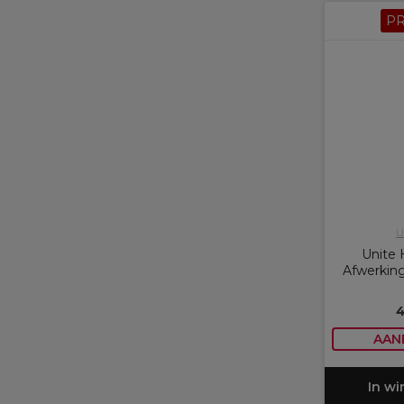
P
U
Unite 
Afwerking
4
AAN
In w