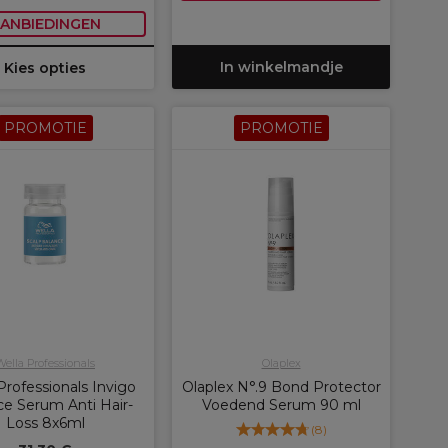
ANBIEDINGEN
In winkelmandje
Kies opties
PROMOTIE
PROMOTIE
Wella Professionals
Olaplex
Professionals Invigo
Olaplex N°.9 Bond Protector
ce Serum Anti Hair-
Voedend Serum 90 ml
Loss 8x6ml
(
8
)