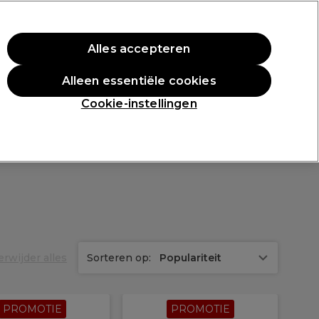
rste aankoop.
*Voorw. van toep.
Alles accepteren
Aanmelden
Alleen essentiële cookies
n
Inspiratie
Professionele Awards
Cookie-instellingen
erwijder alles
Sorteren op:
Populariteit
PROMOTIE
PROMOTIE