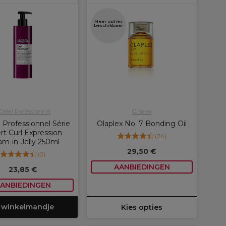
Meer opties
beschikbaar
'Oréal Professionnel
Olaplex
 Professionnel Série
Olaplex No. 7 Bonding Oil
rt Curl Expression
(
24
)
am-in-Jelly 250ml
29,50 €
(
2
)
AANBIEDINGEN
23,85 €
ANBIEDINGEN
 winkelmandje
Kies opties