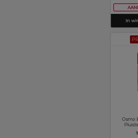
AAN
In w
P
Osmo B
Pluis