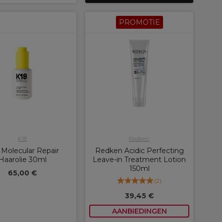
PROMOTIE
K18
Redken
 Molecular Repair
Redken Acidic Perfecting
Haarolie 30ml
Leave-in Treatment Lotion
150ml
65,00 €
(
2
)
39,45 €
AANBIEDINGEN