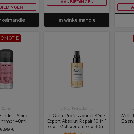
AANBIEDINGEN
BIEDINGEN
A
inkelmandje
In winkelmandje
ROMOTIE
Osmo
L'Oréal Professionnel
linding Shine
L'Oréal Professionnel Série
Wella 
temmer 40ml
Expert Absolut Repair 10-in-1
Balan
olie - Multibenefit olie 90ml
16,99 €
(
2
)