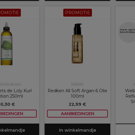
ROMOTIE
PROMOTIE
Meer opti
beschikba
ecrets de Loly
Redken
ts de Loly Kurl
Redken All Soft Argan-6 Olie
Well
ition 250ml
100ml
Refl
S
30,30 €
22,99 €
BIEDINGEN
AANBIEDINGEN
inkelmandje
In winkelmandje