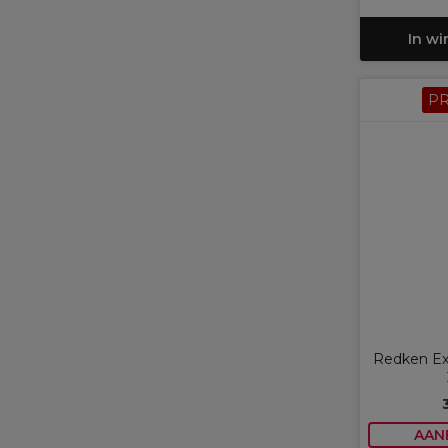
In w
P
Redken Ex
AAN