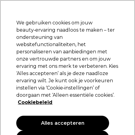
Klaar om je aan te melden voor
-15 %
? Word lid van
Pro-Duo Prestige
en gebruik
RET15
op je eerste aankoop.
*Voorw. van toep.
We gebruiken cookies om jouw
Aanmelden
beauty‑ervaring naadloos te maken – ter
ondersteuning van
Merken
Deals
Haar
Elektra
Beauty
Salon interieur
websitefunctionaliteiten, het
Volgende dag geleverd*
personaliseren van aanbiedingen met
Na verzending, maandag t/m vrijdag
onze vertrouwde partners en om jouw
Sorry
ervaring met ons merk te verbeteren. Kies
‘Alles accepteren’ als je deze naadloze
ervaring wilt. Je kunt ook je voorkeuren
instellen via ‘Cookie‑instellingen’ of
Er komen geen producten overeen met
doorgaan met ‘Alleen essentiële cookies’.
je zoekopdracht
Cookiebeleid
Er komen geen producten overeen met . Probeer een
bredere zoekopdracht of een gerelateerde zoekterm.
Alles accepteren
Dit is misschien wel wat voor je