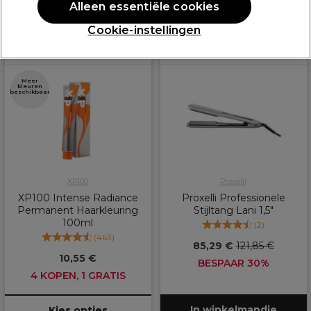
Alleen essentiële cookies
Cookie-instellingen
PROMOTIE
PROMOTIE
EXCLUSIEF
Meer
kleuren
beschikbaar
XP100
Proxelli
XP100 Intense Radiance
Proxelli Professionele
Permanent Haarkleuring
Stijltang Lani 1,5"
100ml
(
2
)
(
463
)
85,29 €
121,85 €
10,55 €
BESPAAR 30%
4 KOPEN, 1 GRATIS
In winkelmandje
Kies opties