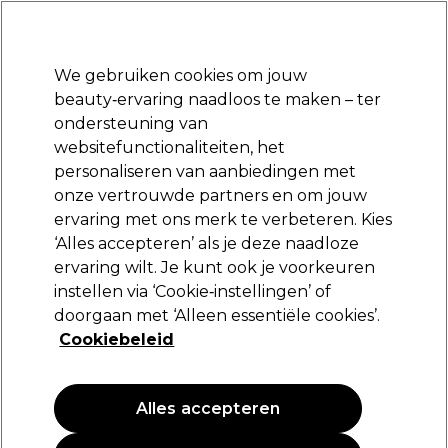
Klaar om je aan te melden voor
-15 %
? Word lid van
Pro-Duo Prestige
en gebruik
RET15
op je eerste aankoop.
*Voorw. van toep.
We gebruiken cookies om jouw
Aanmelden
beauty‑ervaring naadloos te maken – ter
ondersteuning van
Merken
Deals
Haar
Elektra
Beauty
Salon interieur
websitefunctionaliteiten, het
Volgende dag geleverd*
personaliseren van aanbiedingen met
Na verzending, maandag t/m vrijdag
onze vertrouwde partners en om jouw
ervaring met ons merk te verbeteren. Kies
Eugène Perma Professionnel
‘Alles accepteren’ als je deze naadloze
ervaring wilt. Je kunt ook je voorkeuren
Eugène Perma Essentiel Keratin Balance
Cleansin Clay 250ml
instellen via ‘Cookie‑instellingen’ of
doorgaan met ‘Alleen essentiële cookies’.
(
0
)
Cookiebeleid
26,30 €
10.52 € per 100ml
Alles accepteren
PROMOTIE
NIEUW