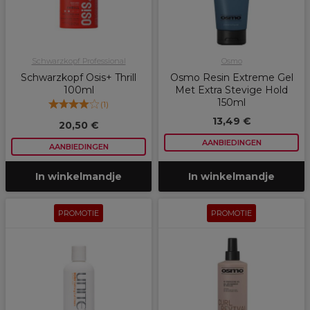
Schwarzkopf Professional
Osmo
Schwarzkopf Osis+ Thrill
Osmo Resin Extreme Gel
100ml
Met Extra Stevige Hold
150ml
(
1
)
13,49 €
20,50 €
AANBIEDINGEN
AANBIEDINGEN
In winkelmandje
In winkelmandje
PROMOTIE
PROMOTIE