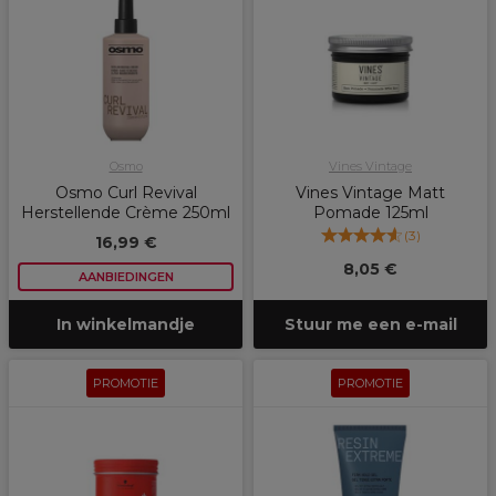
Osmo
Vines Vintage
Osmo Curl Revival
Vines Vintage Matt
Herstellende Crème 250ml
Pomade 125ml
(
3
)
16,99 €
8,05 €
AANBIEDINGEN
In winkelmandje
Stuur me een e-mail
PROMOTIE
PROMOTIE