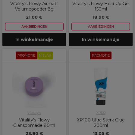
Vitality's Flowy Airmatt
Vitality's Flowy Hold Up Gel
Volumepoeder 8g
150ml
21,00 €
18,90 €
AANBIEDINGEN
AANBIEDINGEN
In winkelmandje
In winkelmandje
PROMOTIE
NIEUW
PROMOTIE
Vitality's
XP100
Vitality's Flowy
XP100 Ultra Sterk Glue
Glanspomade 80ml
200ml
23,80 €
13,05 €