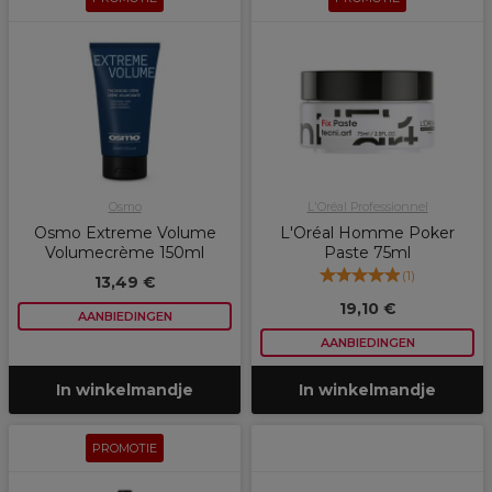
Osmo
L'Oréal Professionnel
Osmo Extreme Volume
L'Oréal Homme Poker
Volumecrème 150ml
Paste 75ml
(
1
)
13,49 €
19,10 €
AANBIEDINGEN
AANBIEDINGEN
In winkelmandje
In winkelmandje
PROMOTIE