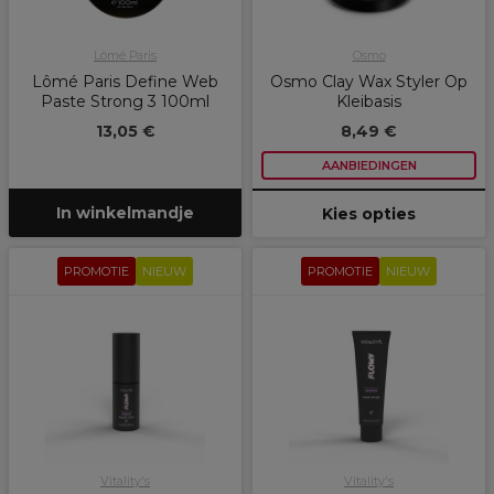
Lômé Paris
Osmo
Lômé Paris Define Web
Osmo Clay Wax Styler Op
Paste Strong 3 100ml
Kleibasis
13,05 €
8,49 €
AANBIEDINGEN
In winkelmandje
Kies opties
PROMOTIE
NIEUW
PROMOTIE
NIEUW
Vitality's
Vitality's