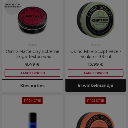
Meer opties
beschikbaar
Osmo
Osmo
Osmo Matte Clay Extreme
Osmo Fibre Sculpt Vezel-
Droge Textuurwax
Sculptor 100ml
8,49 €
15,99 €
AANBIEDINGEN
AANBIEDINGEN
In winkelmandje
Kies opties
PROMOTIE
PROMOTIE