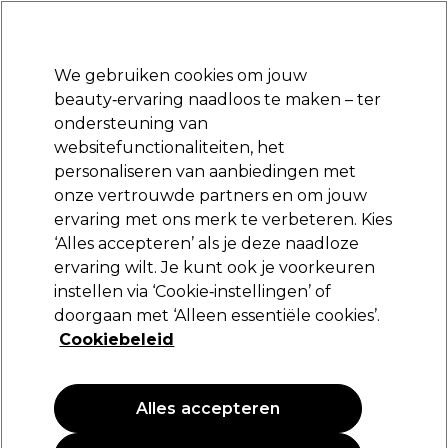
Klaar om je aan te melden voor
-15 %
? Word lid van
Pro-Duo Prestige
en gebruik
RET15
op je eerste aankoop.
*Voorw. van toep.
We gebruiken cookies om jouw
Aanmelden
beauty‑ervaring naadloos te maken – ter
ondersteuning van
Merken
Deals
Haar
Elektra
Beauty
Salon interieur
websitefunctionaliteiten, het
Volgende dag geleverd*
personaliseren van aanbiedingen met
Na verzending, maandag t/m vrijdag
onze vertrouwde partners en om jouw
Wax en styling crème
Haar
Styling
ervaring met ons merk te verbeteren. Kies
‘Alles accepteren’ als je deze naadloze
Wax en styling crème
ervaring wilt. Je kunt ook je voorkeuren
instellen via ‘Cookie‑instellingen’ of
doorgaan met ‘Alleen essentiële cookies’.
Cookiebeleid
Filters
Sorteren op:
Populariteit
Alles accepteren