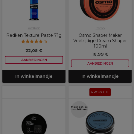
Redken
Osmo
Redken Texture Paste 71g
Osmo Shaper Maker
Veelzijdige Cream Shaper
(
1
)
100ml
22,05 €
16,99 €
AANBIEDINGEN
AANBIEDINGEN
In winkelmandje
In winkelmandje
PROMOTIE
Meer opties
beschikbaar