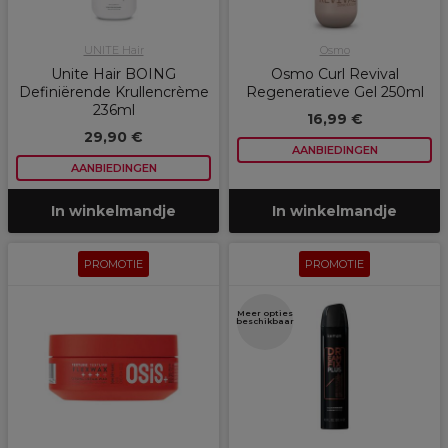
UNITE Hair
Osmo
Unite Hair BOING
Osmo Curl Revival
Definiërende Krullencrème
Regeneratieve Gel 250ml
236ml
16,99 €
29,90 €
AANBIEDINGEN
AANBIEDINGEN
In winkelmandje
In winkelmandje
PROMOTIE
PROMOTIE
Meer opties
beschikbaar