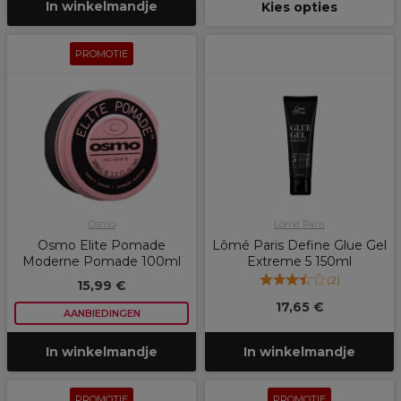
In winkelmandje
Kies opties
PROMOTIE
Osmo
Lômé Paris
Osmo Elite Pomade
Lômé Paris Define Glue Gel
Moderne Pomade 100ml
Extreme 5 150ml
(
2
)
15,99 €
17,65 €
AANBIEDINGEN
In winkelmandje
In winkelmandje
PROMOTIE
PROMOTIE