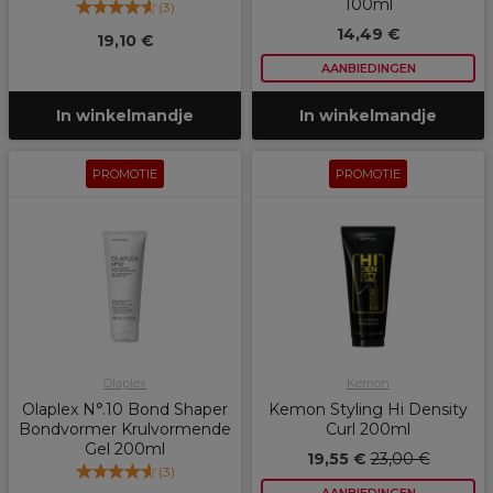
100ml
(
3
)
14,49 €
19,10 €
AANBIEDINGEN
In winkelmandje
In winkelmandje
PROMOTIE
PROMOTIE
Olaplex
Kemon
Olaplex N°.10 Bond Shaper
Kemon Styling Hi Density
Bondvormer Krulvormende
Curl 200ml
Gel 200ml
19,55 €
23,00 €
(
3
)