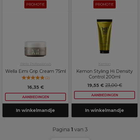
PROMOTIE
PROMOTIE
Wella Professionals
Kemon
Wella Eimi Grip Cream 75ml
Kemon Styling Hi Density
Control 200ml
(
2
)
19,55 €
23,00 €
16,35 €
AANBIEDINGEN
AANBIEDINGEN
In winkelmandje
In winkelmandje
Pagina
1
van 3