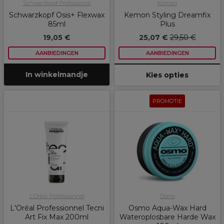
Schwarzkopf Professional
Kemon
Schwarzkopf Osis+ Flexwax
Kemon Styling Dreamfix
85ml
Plus
19,05 €
25,07 €
29,50 €
AANBIEDINGEN
AANBIEDINGEN
In winkelmandje
Kies opties
PROMOTIE
L'Oréal Professionnel
Osmo
L'Oréal Professionnel Tecni
Osmo Aqua-Wax Hard
Art Fix Max 200ml
Wateroplosbare Harde Wax