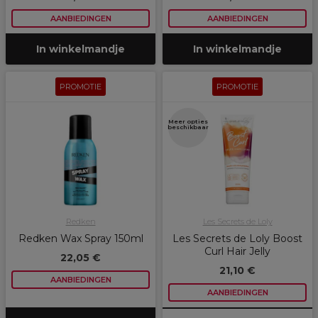
AANBIEDINGEN
AANBIEDINGEN
In winkelmandje
In winkelmandje
PROMOTIE
PROMOTIE
Meer opties
beschikbaar
Redken
Les Secrets de Loly
Redken Wax Spray 150ml
Les Secrets de Loly Boost
Curl Hair Jelly
22,05 €
21,10 €
AANBIEDINGEN
AANBIEDINGEN