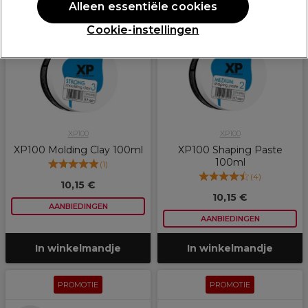
PROMOTIE
PROMOTIE
Alleen essentiële cookies
Cookie-instellingen
XP100
XP100
XP100 Molding Clay 100ml
XP100 Shaping Paste
100ml
(
1
)
(
4
)
10,15 €
10,15 €
AANBIEDINGEN
AANBIEDINGEN
In winkelmandje
In winkelmandje
PROMOTIE
PROMOTIE